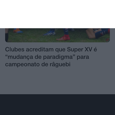
Clubes acreditam que Super XV é
“mudança de paradigma” para
campeonato de râguebi