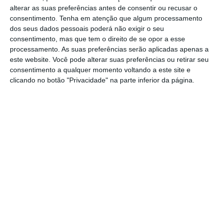
transporte público na região.
alterar as suas preferências antes de consentir ou recusar o
consentimento.
Tenha em atenção que algum processamento
dos seus dados pessoais poderá não exigir o seu
O projeto foi apresentado por António Torres,
consentimento, mas que tem o direito de se opor a esse
primeiro secretário da CIMLT, nas várias
processamento. As suas preferências serão aplicadas apenas a
este website. Você pode alterar suas preferências ou retirar seu
autarquias da Lezíria do Tejo, onde explicou
consentimento a qualquer momento voltando a este site e
que a nova empresa será integralmente
clicando no botão "Privacidade" na parte inferior da página.
detida pelos 11 municípios da Lezíria do Tejo
e deverá entrar em funcionamento nos
primeiros meses de 2027, após um período
transitório com os atuais operadores.
“Queremos garantir um serviço público
eficiente, sustentável e com qualidade”,
afirmou António Torres, destacando que a
idade média da futura frota será inferior a
três anos, contrastando com os atuais cerca