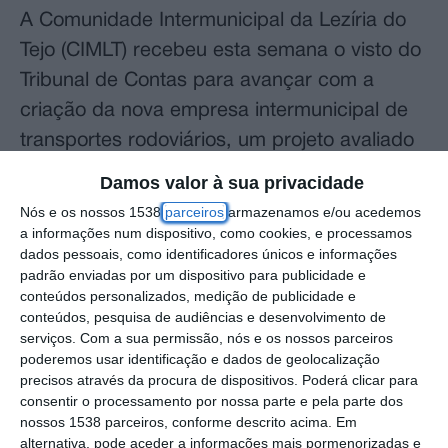
A Comunidade Intermunicipal da Lezíria do
Tejo (CIMLT) recebeu esta semana o visto do
Tribunal de Contas para avançar com a
criação da nova empresa intermunicipal de
transportes rodoviários, um projeto avaliado
em cerca de 21 milhões de euros e que
Damos valor à sua privacidade
prevê uma frota de 146 veículos, dos quais
Nós e os nossos 1538
parceiros
armazenamos e/ou acedemos
75% serão novos e 16 elétricos.
a informações num dispositivo, como cookies, e processamos
dados pessoais, como identificadores únicos e informações
padrão enviadas por um dispositivo para publicidade e
A validação do Tribunal de Contas
conteúdos personalizados, medição de publicidade e
representa um passo decisivo para
conteúdos, pesquisa de audiências e desenvolvimento de
serviços.
Com a sua permissão, nós e os nossos parceiros
concretizar um processo que se arrasta há
poderemos usar identificação e dados de geolocalização
vários anos, marcado por impasses com
precisos através da procura de dispositivos. Poderá clicar para
operadores privados e diferentes processos
consentir o processamento por nossa parte e pela parte dos
nossos 1538 parceiros, conforme descrito acima. Em
judiciais ligados à concessão do serviço de
alternativa, pode aceder a informações mais pormenorizadas e