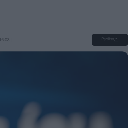
Partilhar
16:03
|