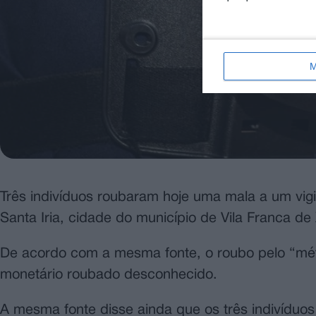
M
Três indivíduos roubaram hoje uma mala a um vig
Santa Iria, cidade do município de Vila Franca de
De acordo com a mesma fonte, o roubo pelo “mét
monetário roubado desconhecido.
A mesma fonte disse ainda que os três indivíduo