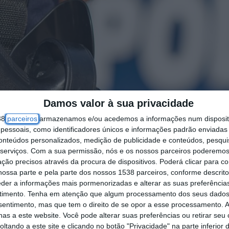
Damos valor à sua privacidade
38
parceiros
armazenamos e/ou acedemos a informações num dispositi
essoais, como identificadores únicos e informações padrão enviadas 
conteúdos personalizados, medição de publicidade e conteúdos, pesqui
serviços.
Com a sua permissão, nós e os nossos parceiros poderemos 
ção precisos através da procura de dispositivos. Poderá clicar para co
ossa parte e pela parte dos nossos 1538 parceiros, conforme descrit
eder a informações mais pormenorizadas e alterar as suas preferência
timento.
Tenha em atenção que algum processamento dos seus dados
nsentimento, mas que tem o direito de se opor a esse processamento. A
as a este website. Você pode alterar suas preferências ou retirar seu
tando a este site e clicando no botão "Privacidade" na parte inferior 