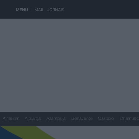
MENU
MAIL
JORNAIS
Almeirim
Alpiarça
Azambuja
Benavente
Cartaxo
Chamusc