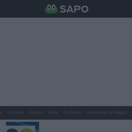
a
Coruche
Golegã
Mora
Rio Maior
Salvaterra de Magos