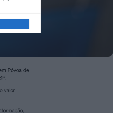
, em Póvoa de
SP.
o valor
informação,