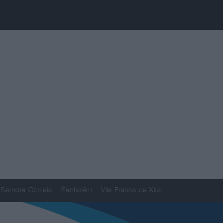
Samora Correia
Santarém
Vila Franca de Xira