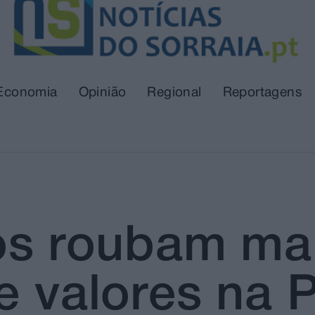
Economia
Opinião
Regional
Reportagens
os roubam mal
e valores na 