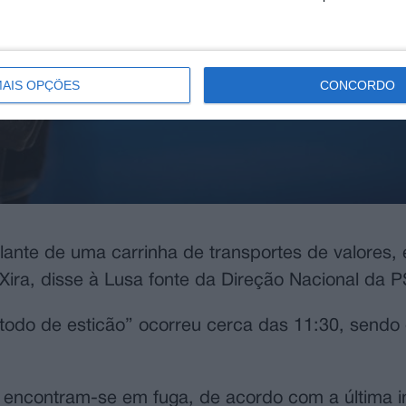
AIS OPÇÕES
CONCORDO
ilante de uma carrinha de transportes de valores
 Xira, disse à Lusa fonte da Direção Nacional da P
odo de esticão” ocorreu cerca das 11:30, sendo 
s encontram-se em fuga, de acordo com a última 