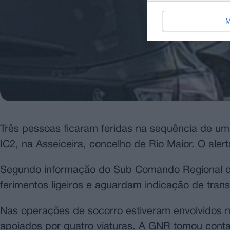
M
Três pessoas ficaram feridas na sequência de um
IC2, na Asseiceira, concelho de Rio Maior. O aler
Segundo informação do Sub Comando Regional da P
ferimentos ligeiros e aguardam indicação de tra
Nas operações de socorro estiveram envolvidos n
apoiados por quatro viaturas. A GNR tomou conta 