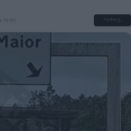
Partilhar
s
15:16
|