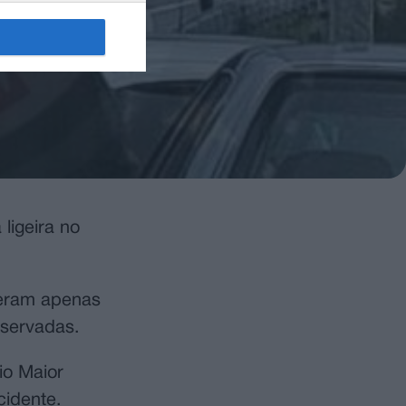
ligeira no
reram apenas
bservadas.
io Maior
cidente.