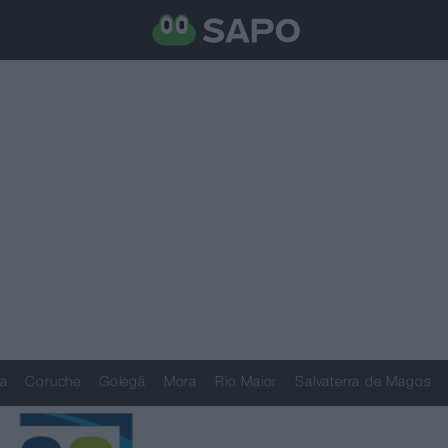
a
Coruche
Golegã
Mora
Rio Maior
Salvaterra de Magos