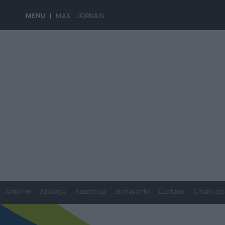
MENU
MAIL
JORNAIS
Almeirim
Alpiarça
Azambuja
Benavente
Cartaxo
Chamusc