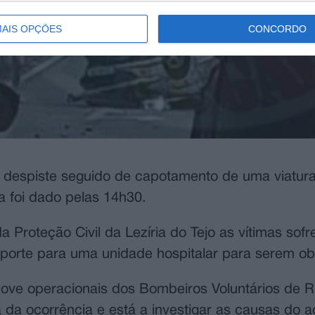
AIS OPÇÕES
CONCORDO
 despiste seguido de capotamento de uma viatura 
ta foi dado pelas 14h30.
roteção Civil da Lezíria do Tejo as vítimas sof
nsporte para uma unidade hospitalar para serem o
ove operacionais dos Bombeiros Voluntários de R
da ocorrência e está a investigar as causas do a