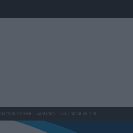
Samora Correia
Santarém
Vila Franca de Xira