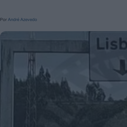
Por
André Azevedo