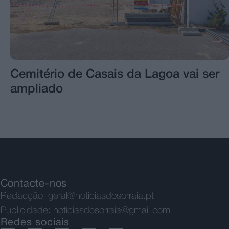
Cemitério de Casais da Lagoa vai ser
ampliado
Contacte-nos
Redacção:
geral@noticiasdosorraia.pt
Publicidade:
noticiasdosorraia@gmail.com
Redes sociais