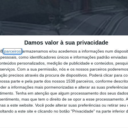
Damos valor à sua privacidade
38
parceiros
armazenamos e/ou acedemos a informações num dispositi
essoais, como identificadores únicos e informações padrão enviadas 
conteúdos personalizados, medição de publicidade e conteúdos, pesqui
serviços.
Com a sua permissão, nós e os nossos parceiros poderemos 
ção precisos através da procura de dispositivos. Poderá clicar para co
ossa parte e pela parte dos nossos 1538 parceiros, conforme descrit
eder a informações mais pormenorizadas e alterar as suas preferência
timento.
Tenha em atenção que algum processamento dos seus dados
nsentimento, mas que tem o direito de se opor a esse processamento. A
as a este website. Você pode alterar suas preferências ou retirar seu
tando a este site e clicando no botão "Privacidade" na parte inferior 