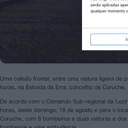
serão aplicadas apen
qualquer momento vol
M
Uma colisão frontal, entre uma viatura ligeira de
horas, na Estrada da Erra, concelho de Coruche,
De acordo com o Comando Sub-regional da Lezíria 
horas, deste domingo, 18 de agosto e para o loc
Coruche, com 6 bombeiros e duas viaturas e dos
bombeiros e uma ambulância.