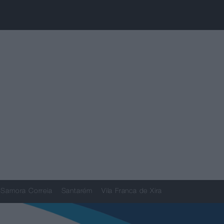
Samora Correia
Santarém
Vila Franca de Xira