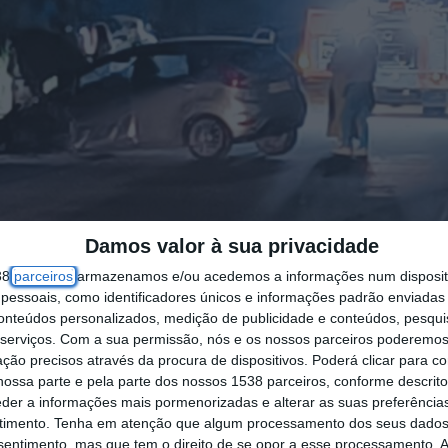
Damos valor à sua privacidade
38
parceiros
armazenamos e/ou acedemos a informações num dispositi
essoais, como identificadores únicos e informações padrão enviadas 
conteúdos personalizados, medição de publicidade e conteúdos, pesqui
serviços.
Com a sua permissão, nós e os nossos parceiros poderemos 
ção precisos através da procura de dispositivos. Poderá clicar para co
ossa parte e pela parte dos nossos 1538 parceiros, conforme descrit
eder a informações mais pormenorizadas e alterar as suas preferência
timento.
Tenha em atenção que algum processamento dos seus dados
nsentimento, mas que tem o direito de se opor a esse processamento. A