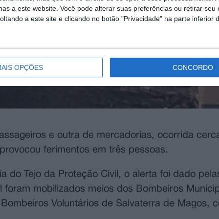
as a este website. Você pode alterar suas preferências ou retirar seu
tando a este site e clicando no botão "Privacidade" na parte inferior 
AIS OPÇÕES
CONCORDO
 passageiros e outra de mercadorias, ocorrida cerc
 provocou ferimentos em três pessoas.
do Tejo da Proteção Civil, o alerta foi dado pela
al foram mobilizados meios dos Bombeiros Munici
 Bombeiros Voluntários de Salvaterra de Magos, 