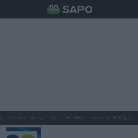
a
Coruche
Golegã
Mora
Rio Maior
Salvaterra de Magos