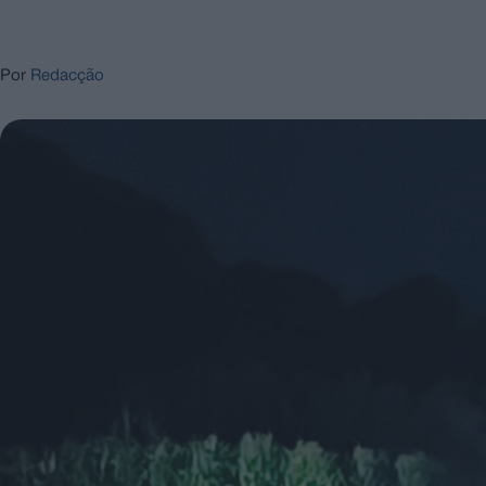
Por
Redacção