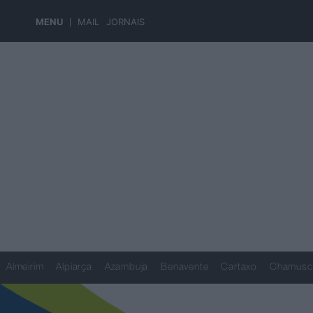
MENU
MAIL
JORNAIS
Almeirim
Alpiarça
Azambuja
Benavente
Cartaxo
Chamusc