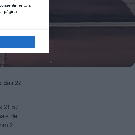
 consentimento a
da página.
a das 22
s 21.57
pais de
com 2