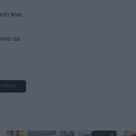
ado leve,
óximo da
Partilhar