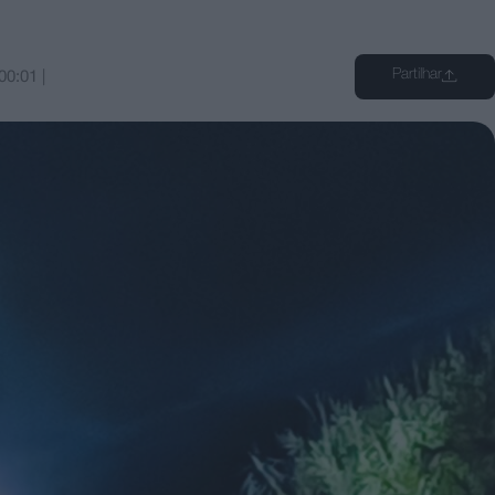
Partilhar
00:01
|