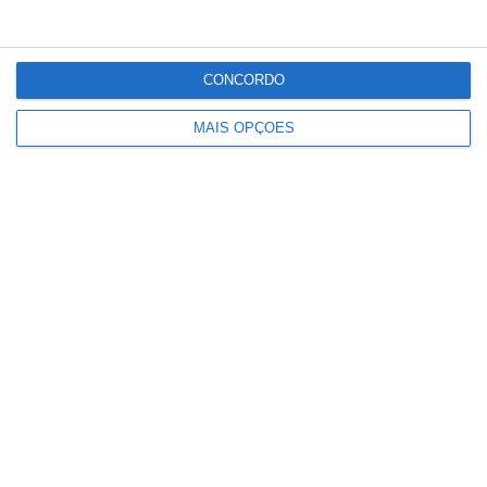
Golegã e Chamusca pedem soluções
CONCORDO
urgentes para a travessia do Tejo
MAIS OPÇÕES