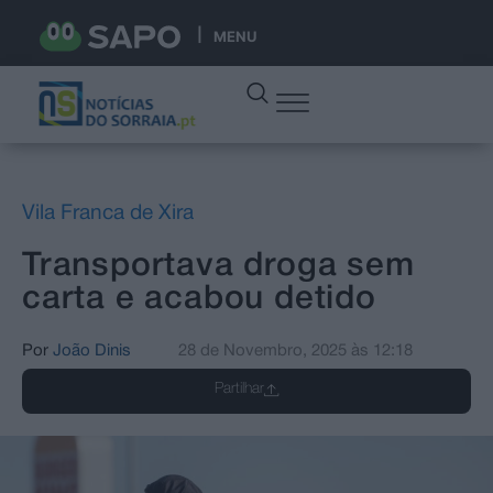
MENU
Vila Franca de Xira
Transportava droga sem
carta e acabou detido
Por
João Dinis
28 de Novembro, 2025
às
12:18
Partilhar