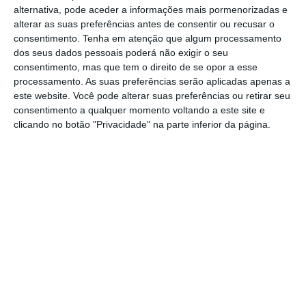
possuir carta de condução ainda
alternativa, pode aceder a informações mais pormenorizadas e
transportava na viatura cocaína.
alterar as suas preferências antes de consentir ou recusar o
consentimento.
Tenha em atenção que algum processamento
dos seus dados pessoais poderá não exigir o seu
O homem de 22 anos de idade, que
consentimento, mas que tem o direito de se opor a esse
responde agora pelos crimes de tráfico de
processamento. As suas preferências serão aplicadas apenas a
este website. Você pode alterar suas preferências ou retirar seu
estupefaciente e falta de habilitação legal
consentimento a qualquer momento voltando a este site e
para conduzir, foi mandado parar durante
clicando no botão "Privacidade" na parte inferior da página.
uma operação da PSP, em Vila Franca de
Xira.
“Quando foi questionado sobre a titularidade
de habilitação para o exercício da condução,
o homem declarou não ser possuidor de
qualquer título válido para o efeito”, refere a
PSP, que por esse motivo lhe deu ordem de
detenção.