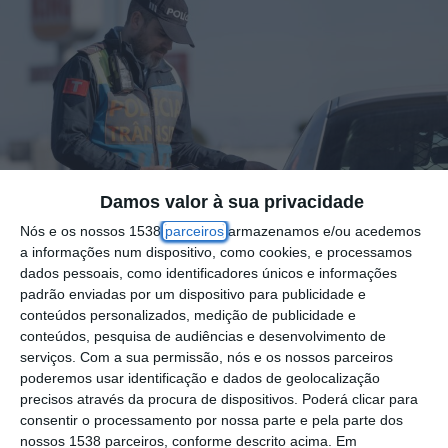
Damos valor à sua privacidade
Nós e os nossos 1538
parceiros
armazenamos e/ou acedemos
a informações num dispositivo, como cookies, e processamos
dados pessoais, como identificadores únicos e informações
padrão enviadas por um dispositivo para publicidade e
O que seria uma ação de “patrulhamento
conteúdos personalizados, medição de publicidade e
preventivo e de fiscalização rodoviária”, da
conteúdos, pesquisa de audiências e desenvolvimento de
serviços.
Com a sua permissão, nós e os nossos parceiros
Polícia de Segurança Pública (PSP) de Vila
poderemos usar identificação e dados de geolocalização
Franca de Xira, terminou numa detenção
precisos através da procura de dispositivos. Poderá clicar para
consentir o processamento por nossa parte e pela parte dos
“insólita”, de um condutor, que além de não
nossos 1538 parceiros, conforme descrito acima. Em