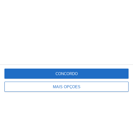
ÚLTIMA HORA – Acidente grave na
Caneira corta EN114 e mobiliza
helicóptero do INEM
CONCORDO
MAIS OPÇÕES
União de Santarém entra na Liga 3