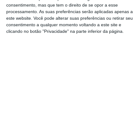
consentimento, mas que tem o direito de se opor a esse
Em comunicado, a Brisa refere que os
processamento. As suas preferências serão aplicadas apenas a
trabalhos começaram na segunda-feira e
este website. Você pode alterar suas preferências ou retirar seu
consentimento a qualquer momento voltando a este site e
vão decorrer entre os quilómetros 60-65, no
clicando no botão "Privacidade" na parte inferior da página.
sentido sul-norte.
Os trabalhos decorrem desde as 08:30 de
segunda-feira e até às 17:00 de quinta-feira,
implicando o corte das vias esquerda e
central neste período.
Partilhar