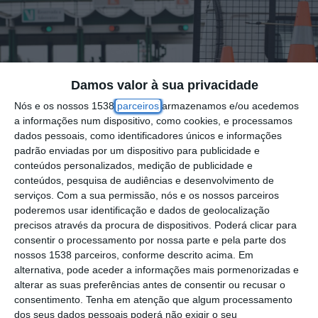
Damos valor à sua privacidade
Nós e os nossos 1538
parceiros
armazenamos e/ou acedemos
a informações num dispositivo, como cookies, e processamos
dados pessoais, como identificadores únicos e informações
padrão enviadas por um dispositivo para publicidade e
conteúdos personalizados, medição de publicidade e
conteúdos, pesquisa de audiências e desenvolvimento de
serviços.
Com a sua permissão, nós e os nossos parceiros
poderemos usar identificação e dados de geolocalização
O trânsito vai estar condicionado até quinta-
precisos através da procura de dispositivos. Poderá clicar para
feira na Autoestrada 1 (A1), no Viaduto da
consentir o processamento por nossa parte e pela parte dos
nossos 1538 parceiros, conforme descrito acima. Em
Asseca, na zona de Santarém, devido a
alternativa, pode aceder a informações mais pormenorizadas e
trabalhos de beneficiação, informou a BCR –
alterar as suas preferências antes de consentir ou recusar o
consentimento.
Tenha em atenção que algum processamento
Brisa Concessão Rodoviária.
dos seus dados pessoais poderá não exigir o seu