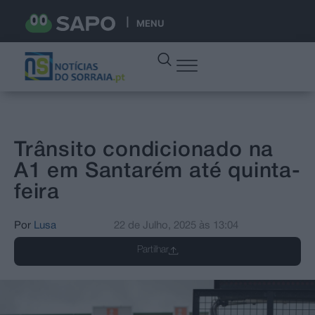
MENU
Trânsito condicionado na
A1 em Santarém até quinta-
feira
Por
Lusa
22 de Julho, 2025
às
13:04
Partilhar