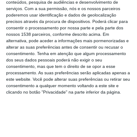
conteúdos, pesquisa de audiências e desenvolvimento de
quadro da empresa”.
serviços.
Com a sua permissão, nós e os nossos parceiros
poderemos usar identificação e dados de geolocalização
“A nossa greve deve-se à falta de pessoas
precisos através da procura de dispositivos. Poderá clicar para
consentir o processamento por nossa parte e pela parte dos
para entregar o correio, faltam-nos recursos
nossos 1538 parceiros, conforme descrito acima. Em
para que o serviço seja regular e para que
alternativa, pode aceder a informações mais pormenorizadas e
alterar as suas preferências antes de consentir ou recusar o
as pessoas possam receber as suas cartas
consentimento.
Tenha em atenção que algum processamento
a tempo e horas nas suas casas”, afirmou
dos seus dados pessoais poderá não exigir o seu
Paulo Jarego, carteiro e dirigente do
consentimento, mas que tem o direito de se opor a esse
processamento. As suas preferências serão aplicadas apenas a
Sindicato Nacional dos Trabalhadores dos
este website. Você pode alterar suas preferências ou retirar seu
Correios e Telecomunicações (SNTCT), em
consentimento a qualquer momento voltando a este site e
clicando no botão "Privacidade" na parte inferior da página.
declarações à Lusa.
Os trabalhadores do centro de distribuição,
que estão em greve desde segunda-feira e
até sexta-feira da próxima semana, dia 15,
estiveram hoje concentrados na avenida