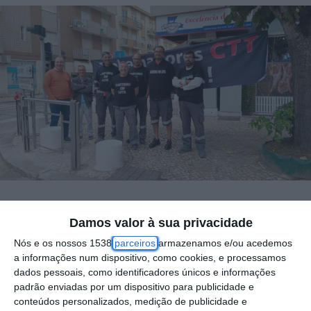
Os trabalhadores do Centro de Distribuição
Damos valor à sua privacidade
Postal dos CTT do Cartaxo, no distrito de
Nós e os nossos 1538
parceiros
armazenamos e/ou acedemos
a informações num dispositivo, como cookies, e processamos
Santarém, estão em greve até ao final da
dados pessoais, como identificadores únicos e informações
próxima semana, para reivindicar a
padrão enviadas por um dispositivo para publicidade e
“contratação de mais trabalhadores para o
conteúdos personalizados, medição de publicidade e