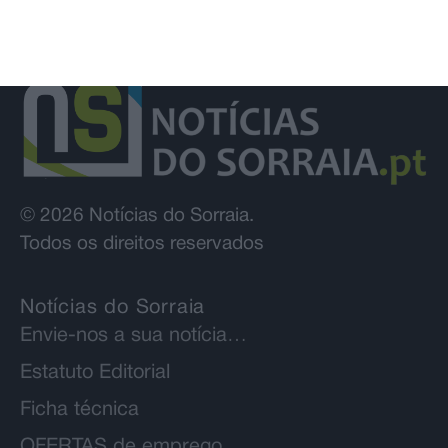
© 2026 Notícias do Sorraia.
Todos os direitos reservados
Notícias do Sorraia
Envie-nos a sua notícia…
Estatuto Editorial
Ficha técnica
OFERTAS de emprego