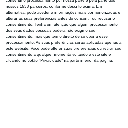
consentir o processamento por nossa parte e pela parte dos
nossos 1538 parceiros, conforme descrito acima. Em
Os Bombeiros Voluntários de Azambuja irão
alternativa, pode aceder a informações mais pormenorizadas e
em breve sofrer alterações na cadeia de
alterar as suas preferências antes de consentir ou recusar o
consentimento.
Tenha em atenção que algum processamento
comando, fruto da saída do atual
dos seus dados pessoais poderá não exigir o seu
Comandante, Ricardo Correia, que deixa a
consentimento, mas que tem o direito de se opor a esse
processamento. As suas preferências serão aplicadas apenas a
corporação após 6 anos de chefia, “para
este website. Você pode alterar suas preferências ou retirar seu
assumir novos desafios”, anuncia a
consentimento a qualquer momento voltando a este site e
corporação.
clicando no botão "Privacidade" na parte inferior da página.
Os Bombeiros deixam ainda uma palavra ao
ainda comandante, Ricardo Correia, que
afirmam ter “uma trajetória marcada pela
dedicação e profissionalismo”, deixando “um
legado importante para a instituição.”
Para o lugar de Comandante transita agora