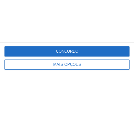
CONCORDO
MAIS OPÇÕES
Ministro das Infraestruturas anuncia
que Rio Tejo terá duas novas
travessias no prazo de 10 anos