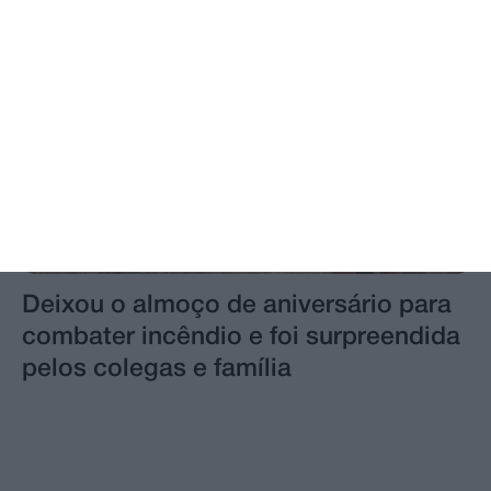
Deixou o almoço de aniversário para
combater incêndio e foi surpreendida
pelos colegas e família