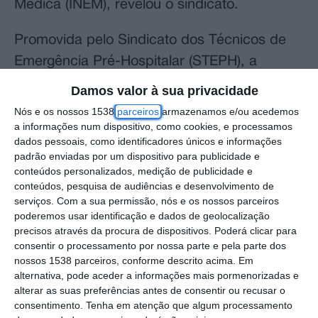
Médica (INEM), revelou o sindicato.
Promovida pelo Sindicato dos Técnicos de
Emergência Pré-Hospitalar (STEPH), a
manifestação segue-se à vigília que decorreu
Damos valor à sua privacidade
na passada quinta-feira, junto ao Ministério
Nós e os nossos 1538
parceiros
armazenamos e/ou acedemos
da Saúde, durante a qual os técnicos
a informações num dispositivo, como cookies, e processamos
dados pessoais, como identificadores únicos e informações
entregaram um manifesto com críticas à
padrão enviadas por um dispositivo para publicidade e
reorganização do INEM e propostas para
conteúdos personalizados, medição de publicidade e
conteúdos, pesquisa de audiências e desenvolvimento de
“salvar a emergência”.
serviços.
Com a sua permissão, nós e os nossos parceiros
poderemos usar identificação e dados de geolocalização
Fonte sindical disse à Lusa que a
precisos através da procura de dispositivos. Poderá clicar para
consentir o processamento por nossa parte e pela parte dos
manifestação vai decorrer frente à
nossos 1538 parceiros, conforme descrito acima. Em
Assembleia da República, entre as 10:00 e
alternativa, pode aceder a informações mais pormenorizadas e
as 17:00 e tem como foco as mudanças
alterar as suas preferências antes de consentir ou recusar o
consentimento.
Tenha em atenção que algum processamento
anunciadas pelo Governo para o INEM, entre