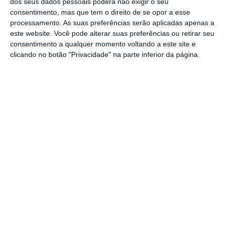
dos seus dados pessoais poderá não exigir o seu
elas a aprovação, há das semanas, da nova
consentimento, mas que tem o direito de se opor a esse
processamento. As suas preferências serão aplicadas apenas a
Lei Orgânica do instituto.
este website. Você pode alterar suas preferências ou retirar seu
consentimento a qualquer momento voltando a este site e
Na altura, após o Conselho de Ministros, a
clicando no botão "Privacidade" na parte inferior da página.
ministra da Saúde, Ana Paula Martins,
explicou que o INEM passará a ter o estatuto
jurídico de Instituto Público de Regime
Especial, permitindo “maior flexibilidade,
maior remuneração e um modelo de
governação clínica que o atual não tinha”.
O STEPH considerou inaceitável que se
pretenda alterar uma lei tão estruturante
como a Lei Orgânica do INEM através de
decreto, sem promover “um debate