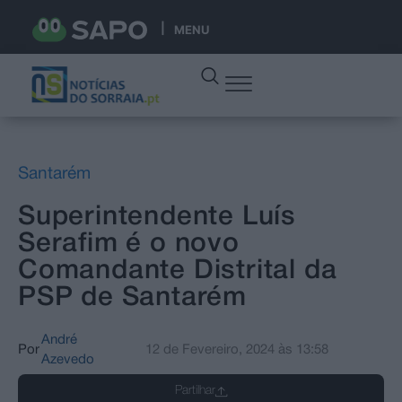
MENU
Santarém
Superintendente Luís
Serafim é o novo
Comandante Distrital da
PSP de Santarém
André
Por
12 de Fevereiro, 2024
às
13:58
Azevedo
Partilhar