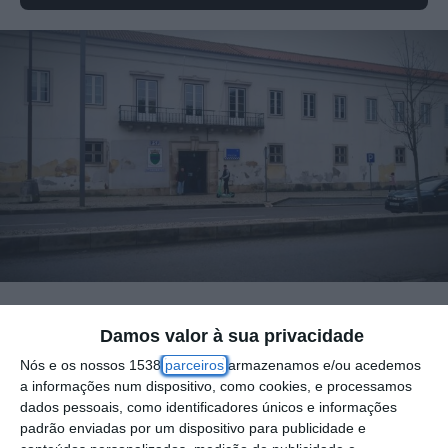
Damos valor à sua privacidade
O Superintendente Luís Serafim, 50 anos, foi
Nós e os nossos 1538
parceiros
armazenamos e/ou acedemos
designado como novo Comandante Distrital
a informações num dispositivo, como cookies, e processamos
da PSP de Santarém segundo o despacho
dados pessoais, como identificadores únicos e informações
n.º 1628/2024 do Diário da República,
padrão enviadas por um dispositivo para publicidade e