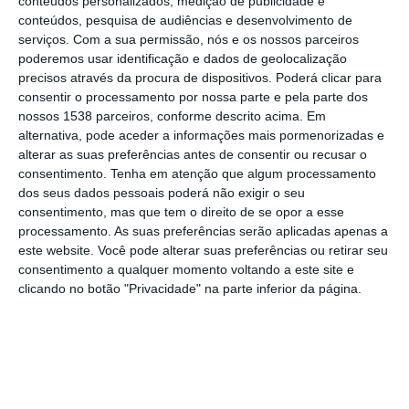
conteúdos personalizados, medição de publicidade e
emitido a 9 de Fevereiro. A nomeação é
conteúdos, pesquisa de audiências e desenvolvimento de
válida por três anos.
serviços.
Com a sua permissão, nós e os nossos parceiros
poderemos usar identificação e dados de geolocalização
precisos através da procura de dispositivos. Poderá clicar para
O Superintendente conta com um vasto
consentir o processamento por nossa parte e pela parte dos
currículo: É licenciado em Ciências Policiais,
nossos 1538 parceiros, conforme descrito acima. Em
pela Escola Superior de Polícia, atual
alternativa, pode aceder a informações mais pormenorizadas e
alterar as suas preferências antes de consentir ou recusar o
Instituto Superior de Ciências Policiais e
consentimento.
Tenha em atenção que algum processamento
Segurança Interna. É, também, licenciado
dos seus dados pessoais poderá não exigir o seu
consentimento, mas que tem o direito de se opor a esse
em Língua e Cultura Portuguesa (Língua
processamento. As suas preferências serão aplicadas apenas a
Estrangeira), pela Faculdade de Letras da
este website. Você pode alterar suas preferências ou retirar seu
consentimento a qualquer momento voltando a este site e
Universidade de Lisboa, e pós-graduado em
clicando no botão "Privacidade" na parte inferior da página.
Ciências Policiais, pelo Instituto Superior de
Ciências Policiais e Segurança Interna, com
a especialização em Segurança Interna.
É detentor do curso de Direção e Estratégia