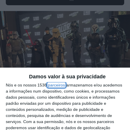
Damos valor à sua privacidade
Nós e os nossos 1538
parceiros
armazenamos e/ou acedemos
Foto por: D.R.
a informações num dispositivo, como cookies, e processamos
dados pessoais, como identificadores únicos e informações
padrão enviadas por um dispositivo para publicidade e
O Cine-Teatro de Benavente vai receber uma
conteúdos personalizados, medição de publicidade e
noite especial dedicada ao universo Star
conteúdos, pesquisa de audiências e desenvolvimento de
serviços.
Com a sua permissão, nós e os nossos parceiros
Wars no próximo dia 12 de junho, com a
poderemos usar identificação e dados de geolocalização