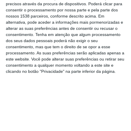
presença da Legião 501 Portugal por ocasião
precisos através da procura de dispositivos. Poderá clicar para
consentir o processamento por nossa parte e pela parte dos
da estreia de “Star Wars: The Mandalorian
nossos 1538 parceiros, conforme descrito acima. Em
and Grogu”, o mais recente filme da
alternativa, pode aceder a informações mais pormenorizadas e
alterar as suas preferências antes de consentir ou recusar o
Lucasfilm.
consentimento.
Tenha em atenção que algum processamento
dos seus dados pessoais poderá não exigir o seu
A partir das 21h00, os fãs da famosa saga
consentimento, mas que tem o direito de se opor a esse
galáctica terão a oportunidade de encontrar
processamento. As suas preferências serão aplicadas apenas a
este website. Você pode alterar suas preferências ou retirar seu
algumas das personagens mais
consentimento a qualquer momento voltando a este site e
emblemáticas do universo Star Wars,
clicando no botão "Privacidade" na parte inferior da página.
recriadas pelos membros da Legião 501
Portugal, organização oficialmente
reconhecida pela Lucasfilm e pela Disney.
A iniciativa assinala o regresso da franquia
Star Wars aos cinemas, sete anos depois da
última estreia cinematográfica da saga,