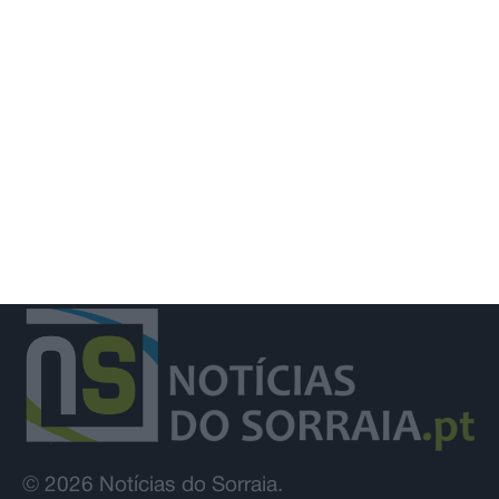
digital na saúde através do projeto
Value4Health
© 2026 Notícias do Sorraia.