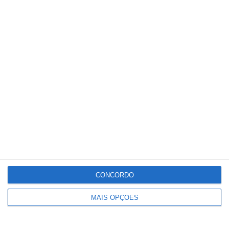
Partilhar
Conteúdo
relacionado
CONCORDO
MAIS OPÇÕES