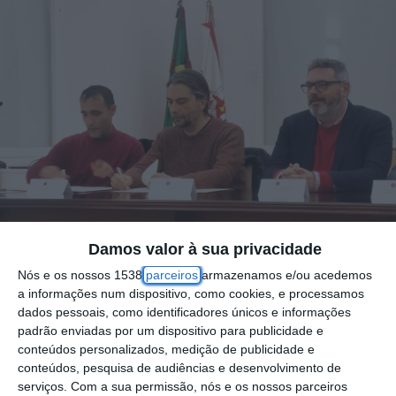
Damos valor à sua privacidade
Nós e os nossos 1538
parceiros
armazenamos e/ou acedemos
a informações num dispositivo, como cookies, e processamos
Foto por: D.R.
dados pessoais, como identificadores únicos e informações
padrão enviadas por um dispositivo para publicidade e
conteúdos personalizados, medição de publicidade e
O STAL anunciou a celebração de um novo
conteúdos, pesquisa de audiências e desenvolvimento de
serviços.
Com a sua permissão, nós e os nossos parceiros
Acordo Coletivo de Empregador Público com