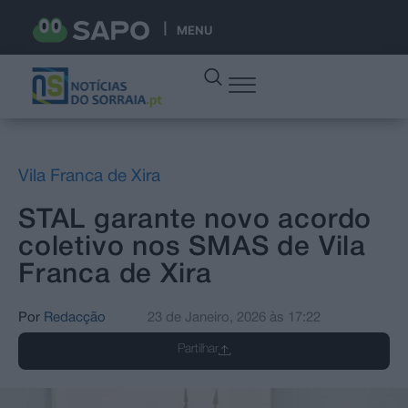
MENU
Vila Franca de Xira
STAL garante novo acordo
coletivo nos SMAS de Vila
Franca de Xira
Por
Redacção
23 de Janeiro, 2026
às
17:22
Partilhar