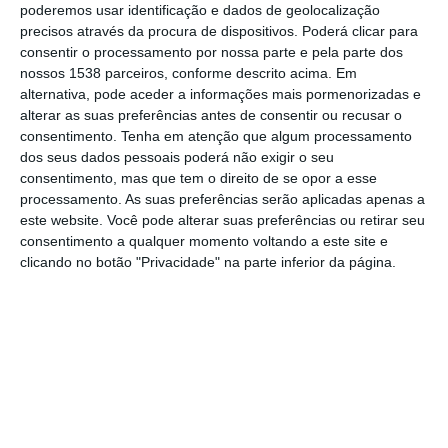
poderemos usar identificação e dados de geolocalização
os Serviços Municipalizados de Vila Franca
precisos através da procura de dispositivos. Poderá clicar para
consentir o processamento por nossa parte e pela parte dos
de Xira, sublinhando que se trata de uma
nossos 1538 parceiros, conforme descrito acima. Em
vitória alcançada através da mobilização e
alternativa, pode aceder a informações mais pormenorizadas e
alterar as suas preferências antes de consentir ou recusar o
da ação coletiva dos trabalhadores.
consentimento.
Tenha em atenção que algum processamento
dos seus dados pessoais poderá não exigir o seu
No comunicado divulgado, o sindicato é
consentimento, mas que tem o direito de se opor a esse
claro ao afirmar que “o STAL garante um
processamento. As suas preferências serão aplicadas apenas a
este website. Você pode alterar suas preferências ou retirar seu
novo Acordo Coletivo (ACEP) com os
consentimento a qualquer momento voltando a este site e
Serviços Municipalizados”, acrescentando
clicando no botão "Privacidade" na parte inferior da página.
que “esta conquista é fruto direto da
organização e luta dos trabalhadores”.
O STAL destaca ainda a importância
estratégica do acordo agora alcançado,
considerando que “este ACEP assume