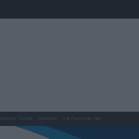
Samora Correia
Santarém
Vila Franca de Xira