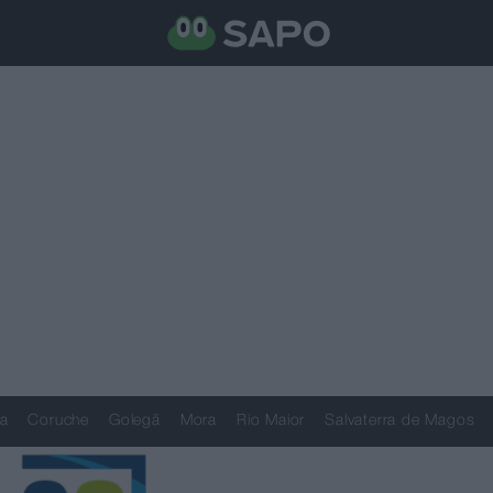
a
Coruche
Golegã
Mora
Rio Maior
Salvaterra de Magos