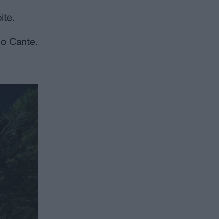
ite.
do Cante.