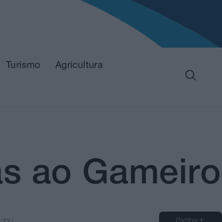
Turismo
Agricultura
as ao Gameiro
Partilhar
:32
|