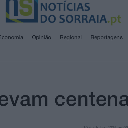
Economia
Opinião
Regional
Reportagens
levam centen
19 de Julho, 2025
às
09