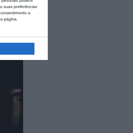
 pessoais poderá
s suas preferências
 consentimento a
da página.