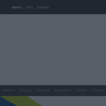
MENU
MAIL
JORNAIS
Almeirim
Alpiarça
Azambuja
Benavente
Cartaxo
Chamusc