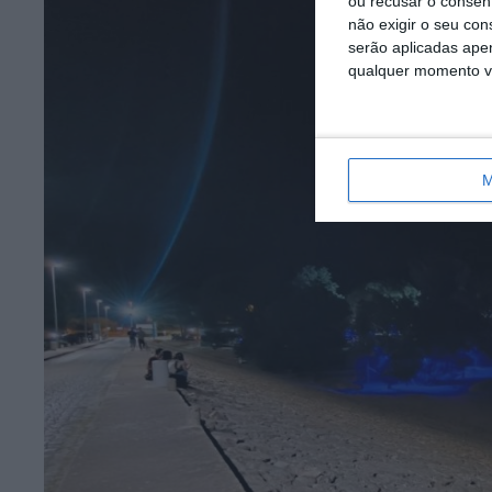
ou recusar o consen
não exigir o seu co
serão aplicadas apen
qualquer momento vol
M