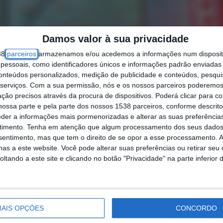
Damos valor à sua privacidade
38
parceiros
armazenamos e/ou acedemos a informações num dispositi
essoais, como identificadores únicos e informações padrão enviadas 
conteúdos personalizados, medição de publicidade e conteúdos, pesqui
serviços.
Com a sua permissão, nós e os nossos parceiros poderemos 
ção precisos através da procura de dispositivos. Poderá clicar para co
ossa parte e pela parte dos nossos 1538 parceiros, conforme descrit
eder a informações mais pormenorizadas e alterar as suas preferência
timento.
Tenha em atenção que algum processamento dos seus dados
nsentimento, mas que tem o direito de se opor a esse processamento. A
as a este website. Você pode alterar suas preferências ou retirar seu
tando a este site e clicando no botão "Privacidade" na parte inferior 
AIS OPÇÕES
CONCORDO