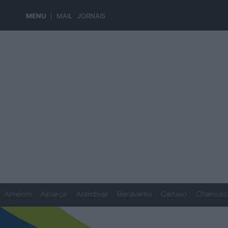
MENU
MAIL
JORNAIS
Almeirim
Alpiarça
Azambuja
Benavente
Cartaxo
Chamusc