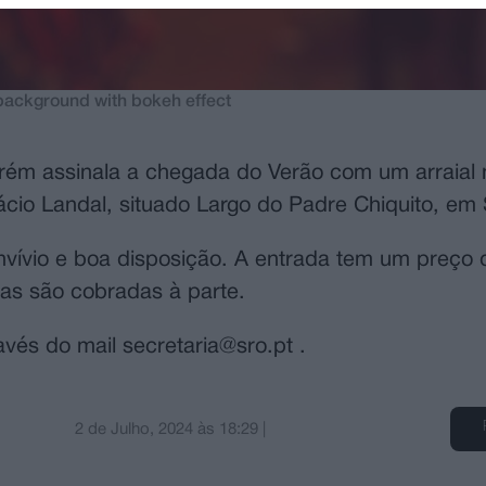
 background with bokeh effect
rém assinala a chegada do Verão com um arraial
lácio Landal, situado Largo do Padre Chiquito, em
vívio e boa disposição. A entrada tem um preço 
das são cobradas à parte.
vés do mail secretaria@sro.pt .
2 de Julho, 2024
às
18:29
|