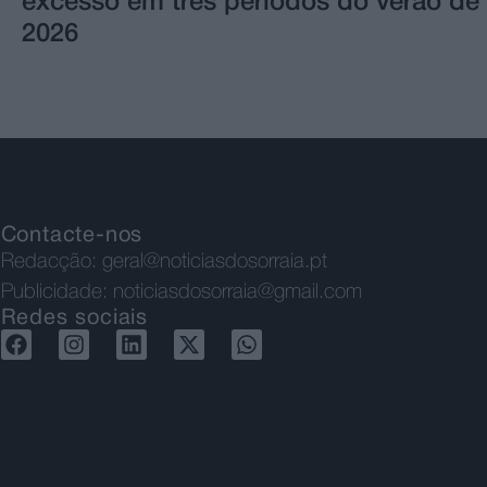
excesso em três períodos do verão de
2026
Contacte-nos
Redacção:
geral@noticiasdosorraia.pt
Publicidade:
noticiasdosorraia@gmail.com
Redes sociais