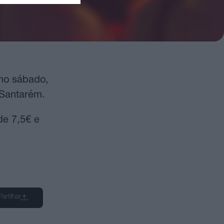
 no sábado,
 Santarém.
de 7,5€ e
Partilhar