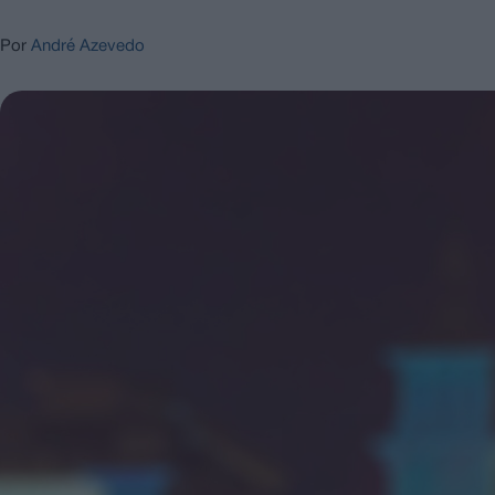
Por
André Azevedo