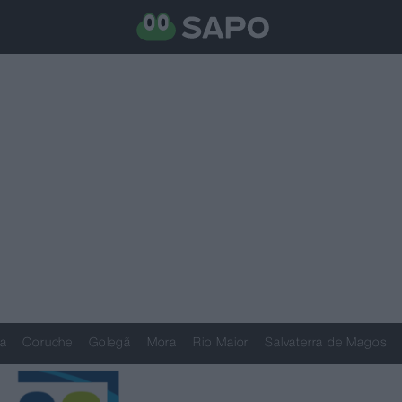
a
Coruche
Golegã
Mora
Rio Maior
Salvaterra de Magos