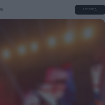
Partilhar
29
|