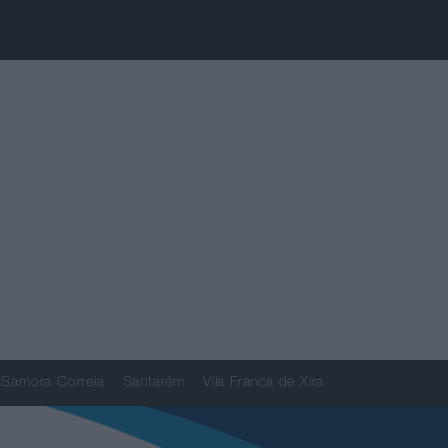
Samora Correia
Santarém
Vila Franca de Xira