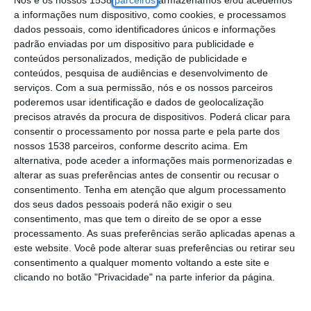
Almada (Setúbal) e com menor intensidade
a informações num dispositivo, como cookies, e processamos
nalguns concelhos da região Centro ao
dados pessoais, como identificadores únicos e informações
padrão enviadas por um dispositivo para publicidade e
Algarve, revelou o IPMA.
conteúdos personalizados, medição de publicidade e
conteúdos, pesquisa de audiências e desenvolvimento de
De acordo com o Instituto Português do Mar
serviços.
Com a sua permissão, nós e os nossos parceiros
poderemos usar identificação e dados de geolocalização
e da Atmosfera (IPMA), o sismo de
precisos através da procura de dispositivos. Poderá clicar para
magnitude 4,7 na escala de Richter registado
consentir o processamento por nossa parte e pela parte dos
hoje pelas 13:24, com epicentro a cerca de
nossos 1538 parceiros, conforme descrito acima. Em
alternativa, pode aceder a informações mais pormenorizadas e
14 quilómetros a sudoeste do Seixal, “até ao
alterar as suas preferências antes de consentir ou recusar o
momento, não causou danos pessoais ou
consentimento.
Tenha em atenção que algum processamento
dos seus dados pessoais poderá não exigir o seu
materiais e foi sentido com intensidade
consentimento, mas que tem o direito de se opor a esse
máxima V (escala de Mercalli modificada)
processamento. As suas preferências serão aplicadas apenas a
este website. Você pode alterar suas preferências ou retirar seu
nos concelhos de Sintra (Lisboa) e Almada
consentimento a qualquer momento voltando a este site e
(Setúbal)”.
clicando no botão "Privacidade" na parte inferior da página.
“Foi ainda sentido com menor intensidade