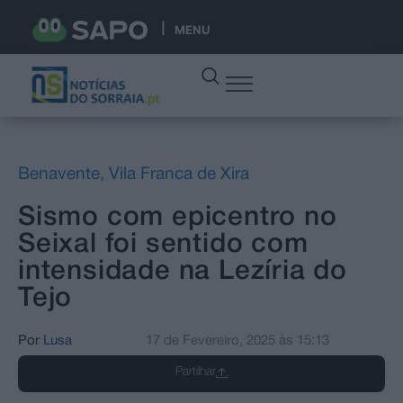
MENU
Benavente
,
Vila Franca de Xira
Sismo com epicentro no
Seixal foi sentido com
intensidade na Lezíria do
Tejo
Por
Lusa
17 de Fevereiro, 2025
às
15:13
Partilhar