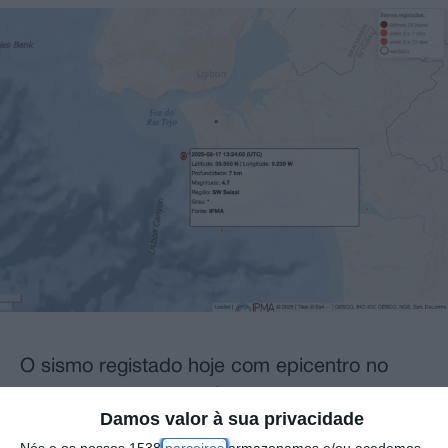
O sismo registado hoje com epicentro no
Seixal, distrito de Setúbal, foi sentido com
Damos valor à sua privacidade
intensidade máxima em Sintra (Lisboa) e
Nós e os nossos 1538
parceiros
armazenamos e/ou acedemos