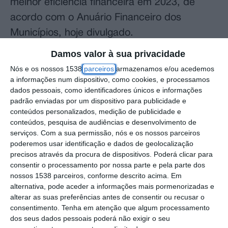
melhor eficiência financeira em 2023, de
acordo com o Anuário Financeiro dos
Municípios, hoje divulgado.
Damos valor à sua privacidade
Em 2023, mais de 70% dos 308 municípios
Nós e os nossos 1538
parceiros
armazenamos e/ou acedemos
demonstraram uma situação desfavorável
a informações num dispositivo, como cookies, e processamos
tendo em conta a avaliação do ‘ranking’
dados pessoais, como identificadores únicos e informações
padrão enviadas por um dispositivo para publicidade e
geral de desempenho e apenas 85 destas
conteúdos personalizados, medição de publicidade e
autarquias “se poderão considerar com um
conteúdos, pesquisa de audiências e desenvolvimento de
serviços.
Com a sua permissão, nós e os nossos parceiros
nível satisfatório de eficácia e eficiência
poderemos usar identificação e dados de geolocalização
financeira”, segundo o Anuário Financeiro
precisos através da procura de dispositivos. Poderá clicar para
dos Municípios Portugueses, da
consentir o processamento por nossa parte e pela parte dos
nossos 1538 parceiros, conforme descrito acima. Em
responsabilidade do Centro de Investigação
alternativa, pode aceder a informações mais pormenorizadas e
em Contabilidade e Fiscalidade do Instituto
alterar as suas preferências antes de consentir ou recusar o
consentimento.
Tenha em atenção que algum processamento
Politécnico do Cávado e do Ave (CICF/IPCA)
dos seus dados pessoais poderá não exigir o seu
e com o apoio da Ordem dos Contabilistas