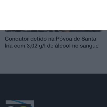
Condutor detido na Póvoa de Santa
Iria com 3,02 g/l de álcool no sangue