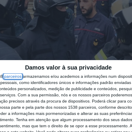
Damos valor à sua privacidade
38
parceiros
armazenamos e/ou acedemos a informações num dispositi
essoais, como identificadores únicos e informações padrão enviadas 
conteúdos personalizados, medição de publicidade e conteúdos, pesqui
 (SNBP) deu hoje um prazo até 10 de janeiro para
serviços.
Com a sua permissão, nós e os nossos parceiros poderemos 
ção precisos através da procura de dispositivos. Poderá clicar para co
ossa parte e pela parte dos nossos 1538 parceiros, conforme descrit
eder a informações mais pormenorizadas e alterar as suas preferência
à Lusa que a tutela “ainda não concretizou uma n
timento.
Tenha em atenção que algum processamento dos seus dados
nsentimento, mas que tem o direito de se opor a esse processamento. A
sposta às reivindicações dos bombeiros.