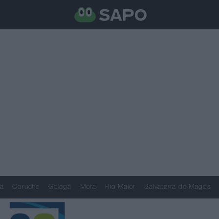
a
Coruche
Golegã
Mora
Rio Maior
Salvaterra de Magos