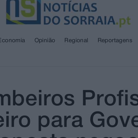
Economia
Opinião
Regional
Reportagens
mbeiros Profi
eiro para Gov