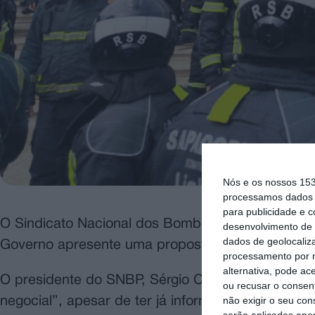
Nós e os nossos 15
processamos dados p
para publicidade e 
O Sindicato Nacional dos Bombeiros Profissionais
desenvolvimento de 
dados de geolocaliza
Governo apresente uma proposta negocial.
processamento por n
alternativa, pode ac
O presidente do SNBP, Sérgio Carvalho, afirmou 
ou recusar o consen
não exigir o seu co
negocial”, apesar de ter já informado que tem re