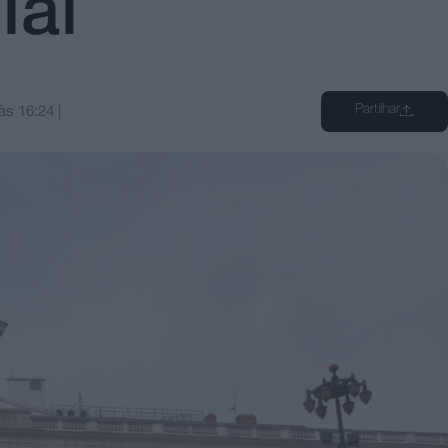
ial
Partilhar
às
16:24
|