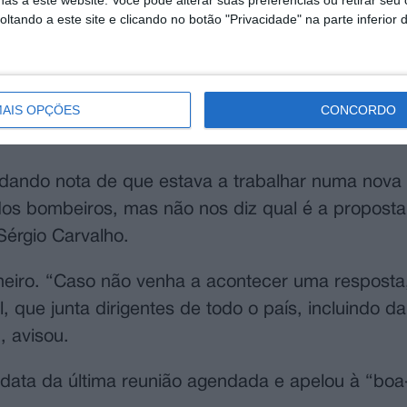
as a este website. Você pode alterar suas preferências ou retirar seu
tando a este site e clicando no botão "Privacidade" na parte inferior 
o mês, após protestos que o Governo considerou 
ípio de Lisboa, dos Trabalhadores da Administra
esentaram no dia 06 de dezembro um conjunto de
tir do salário-base e a atribuição de subsídios
AIS OPÇÕES
CONCORDO
 dando nota de que estava a trabalhar numa nova
 dos bombeiros, mas não nos diz qual é a propost
 Sérgio Carvalho.
neiro. “Caso não venha a acontecer uma resposta,
que junta dirigentes de todo o país, incluindo d
, avisou.
 data da última reunião agendada e apelou à “boa