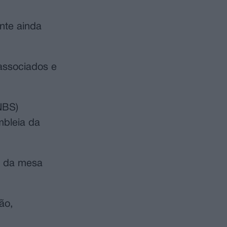
nte ainda
 associados e
NBS)
mbleia da
a da mesa
ão,