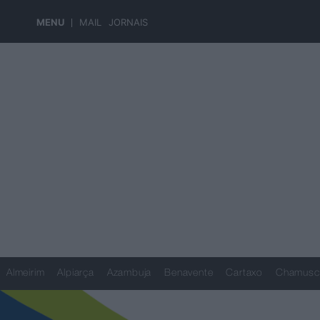
MENU
MAIL
JORNAIS
Almeirim
Alpiarça
Azambuja
Benavente
Cartaxo
Chamusc