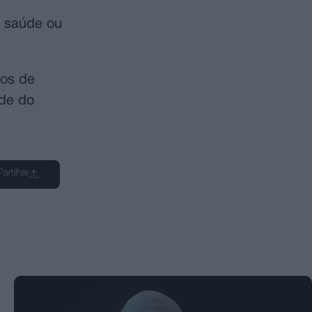
a saúde ou
-os de
ede do
Partilhar