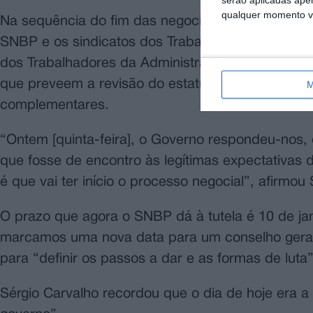
serão aplicadas apen
qualquer momento vol
Na sequência do fim das negociações no início d
SNBP e os sindicatos dos Trabalhadores do Munic
dos Trabalhadores da Administração Pública apr
que preveem a revisão do estatuto, aumentos a par
M
complementares.
“Ontem [quinta-feira], o Governo respondeu-nos,
que fosse de encontro às legítimas expectativas
é que vai ter início o processo negocial”, afirmou
O prazo que agora o SNBP dá à tutela é 10 de ja
marcamos uma nova data para um conselho geral, 
para “definir os passos a dar e as formas de luta”
Sérgio Carvalho recordou que o dia de hoje era a