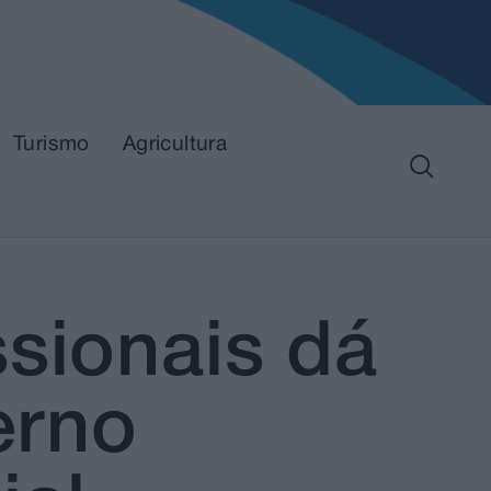
Turismo
Agricultura
ssionais dá
erno