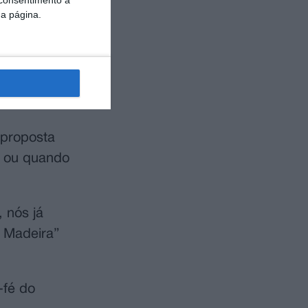
 consentimento a
da página.
excessivos, o
ção Local e
 propostas
 proposta
a ou quando
 nós já
a Madeira”
-fé do