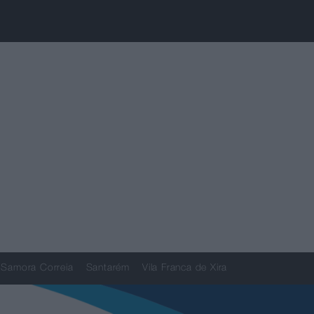
Samora Correia
Santarém
Vila Franca de Xira