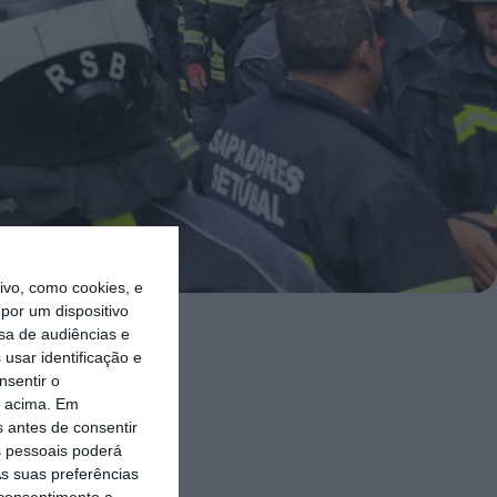
vo, como cookies, e
por um dispositivo
sa de audiências e
 que o
usar identificação e
nsentir o
o acima. Em
s antes de consentir
ova proposta
 pessoais poderá
s suas preferências