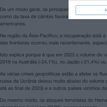
De um modo geral, os principais destinos europe
M
como da taxa de câmbio favorável do dólar em rel
americanos.
Na região da Ásia-Pacífico, a recuperação está 
das fronteiras ocorreu mais recentemente, espec
Isto explica porque é que em 2023 o volume de vi
2019 na Austrália (-24,1%), no Japão (-21,4%) ou
As várias crises geopolíticas estão a afetar os fl
russa da Ucrânia deixou muito abaixo do volume 
até ao final de 2023) e a outros países vizinhos d
Do mesmo modo, os ataques terroristas do Hamas 