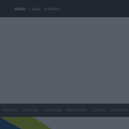
MENU
MAIL
JORNAIS
Almeirim
Alpiarça
Azambuja
Benavente
Cartaxo
Chamusc