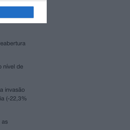
egião, bem
te-
reabertura
 nível de
 a invasão
ia (-22,3%
 as