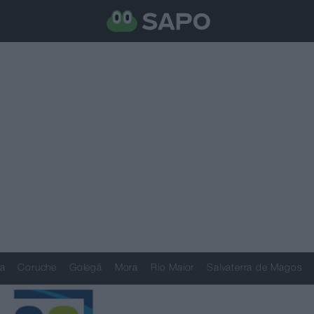
a
Coruche
Golegã
Mora
Rio Maior
Salvaterra de Magos