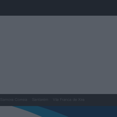
Samora Correia
Santarém
Vila Franca de Xira