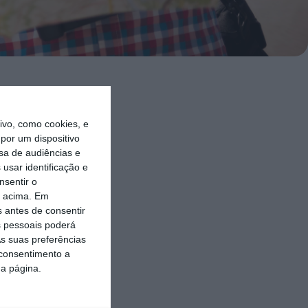
undo a OCDE,
vo, como cookies, e
acto
por um dispositivo
sa de audiências e
usar identificação e
nsentir o
E) sublinha
o acima. Em
 precedeu a
s antes de consentir
 pessoais poderá
s suas preferências
 consentimento a
o recebeu
da página.
mente fora