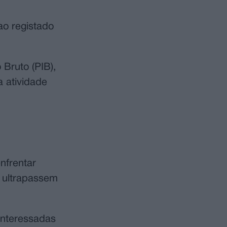
ao registado
Bruto (PIB),
 atividade
nfrentar
e ultrapassem
interessadas