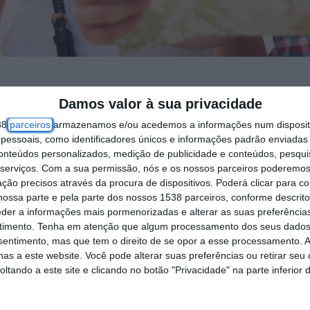
Damos valor à sua privacidade
e os níveis pré-pandemia até ao final do ano, seg
38
parceiros
armazenamos e/ou acedemos a informações num dispositi
ados modelos mais sustentáveis em termos de imp
essoais, como identificadores únicos e informações padrão enviadas 
s.
conteúdos personalizados, medição de publicidade e conteúdos, pesqui
serviços.
Com a sua permissão, nós e os nossos parceiros poderemos 
ção precisos através da procura de dispositivos. Poderá clicar para co
a a Cooperação e Desenvolvimento Económico (OCD
ossa parte e pela parte dos nossos 1538 parceiros, conforme descrit
excederam em 2023 os números de 2019, o ano que
eder a informações mais pormenorizadas e alterar as suas preferência
timento.
Tenha em atenção que algum processamento dos seus dados
nte na Europa.
nsentimento, mas que tem o direito de se opor a esse processamento. A
as a este website. Você pode alterar suas preferências ou retirar seu
 em Portugal, que com 19,4 milhões no ano passad
tando a este site e clicando no botão "Privacidade" na parte inferior 
em Itália (4,4%) ou em Espanha (2%), mas igual
(12,3%).