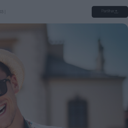
Partilhar
03
|