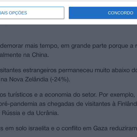
us beneficiaram em 2023 das viagens dentro da r
AIS OPÇÕES
CONCORDO
ação ao euro, o que favoreceu as visitas dos nor
a demorar mais tempo, em grande parte porque a 
ialmente na China.
sitantes estrangeiros permaneceu muito abaixo do
 na Nova Zelândia (-24%).
uxos turísticos e a economia do setor. Por exemplo,
pré-pandemia as chegadas de visitantes à Finlând
a Rússia e da Ucrânia.
em solo israelita e o conflito em Gaza reduziram