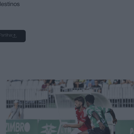
estinos
Partilhar