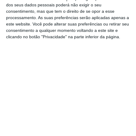
dos seus dados pessoais poderá não exigir o seu
outubro, mais uma sessão do Cinema Film
consentimento, mas que tem o direito de se opor a esse
Club, desta vez com uma extensão do FEST
processamento. As suas preferências serão aplicadas apenas a
este website. Você pode alterar suas preferências ou retirar seu
— Festival Novos Realizadores | Novo
consentimento a qualquer momento voltando a este site e
Cinema.
clicando no botão "Privacidade" na parte inferior da página.
“Este mês propomos um programa repleto
de tensão, inquietação e reflexões sociais,
com quatro curtas-metragens de jovens
cineastas que exploram o inesperado, o
confronto com o desconhecido e a busca
por momentos de transcendência”, anuncia
a organização.
Partilhar