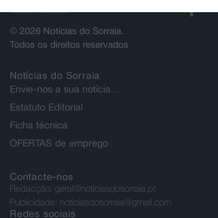
© 2026 Notícias do Sorraia.
Todos os direitos reservados
Notícias do Sorraia
Envie-nos a sua notícia…
Estatuto Editorial
Ficha técnica
OFERTAS de emprego
Contacte-nos
Redacção:
geral@noticiasdosorraia.pt
Publicidade:
noticiasdosorraia@gmail.com
Redes sociais