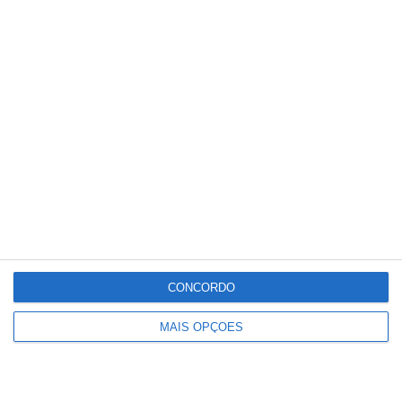
Ministro das Infraestruturas anuncia
que Rio Tejo terá duas novas
travessias no prazo de 10 anos
CONCORDO
MAIS OPÇÕES