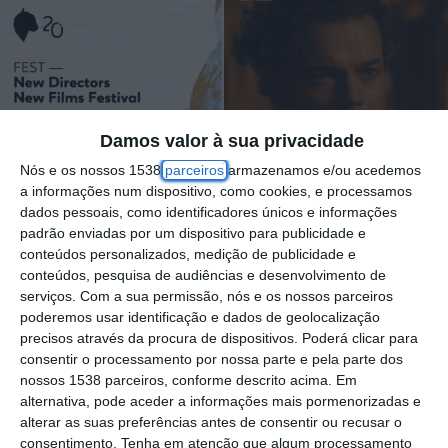
Damos valor à sua privacidade
Nós e os nossos 1538
parceiros
armazenamos e/ou acedemos
a informações num dispositivo, como cookies, e processamos
dados pessoais, como identificadores únicos e informações
padrão enviadas por um dispositivo para publicidade e
conteúdos personalizados, medição de publicidade e
conteúdos, pesquisa de audiências e desenvolvimento de
serviços.
Com a sua permissão, nós e os nossos parceiros
poderemos usar identificação e dados de geolocalização
precisos através da procura de dispositivos. Poderá clicar para
consentir o processamento por nossa parte e pela parte dos
nossos 1538 parceiros, conforme descrito acima. Em
alternativa, pode aceder a informações mais pormenorizadas e
O Auditório do Pavilhão Municipal de
alterar as suas preferências antes de consentir ou recusar o
Coruche recebe esta sexta-feira, 18 de
consentimento.
Tenha em atenção que algum processamento