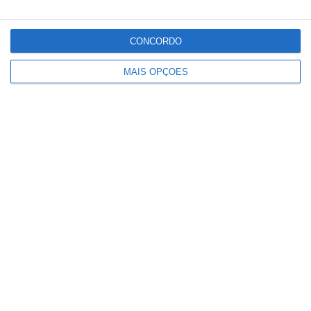
feira a greve só afeta os comboios de longo
curso “de forma residual”, acrescenta.
CONCORDO
MAIS OPÇÕES
Partilhar
Conteúdo
relacionado