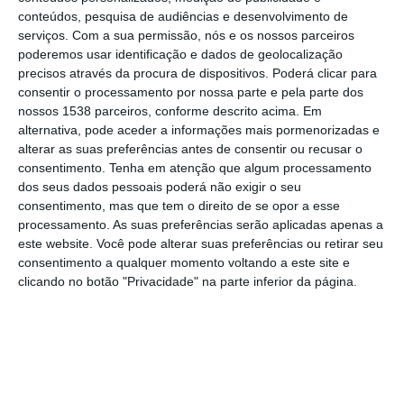
nos dias 12 e 13 de maio [segunda e terça-
conteúdos, pesquisa de audiências e desenvolvimento de
serviços.
Com a sua permissão, nós e os nossos parceiros
feira] se assegurem aproximadamente 50%
poderemos usar identificação e dados de geolocalização
dos comboios programados”, salientou em
precisos através da procura de dispositivos. Poderá clicar para
consentir o processamento por nossa parte e pela parte dos
comunicado.
nossos 1538 parceiros, conforme descrito acima. Em
alternativa, pode aceder a informações mais pormenorizadas e
A transportadora lembrou que “propôs a
alterar as suas preferências antes de consentir ou recusar o
consentimento.
fixação de 30% de serviços mínimos, tendo
Tenha em atenção que algum processamento
dos seus dados pessoais poderá não exigir o seu
o Tribunal Arbitral considerado que 25%
consentimento, mas que tem o direito de se opor a esse
seriam suficientes para garantir a mobilidade
processamento. As suas preferências serão aplicadas apenas a
este website. Você pode alterar suas preferências ou retirar seu
essencial”.
consentimento a qualquer momento voltando a este site e
clicando no botão "Privacidade" na parte inferior da página.
O Tribunal Arbitral do Conselho Económico e
Social definiu a realização de serviços
mínimos de 25% em todos os comboios
programados”, nomeadamente Longo Curso,
Regionais e Urbanos de Lisboa, Porto e