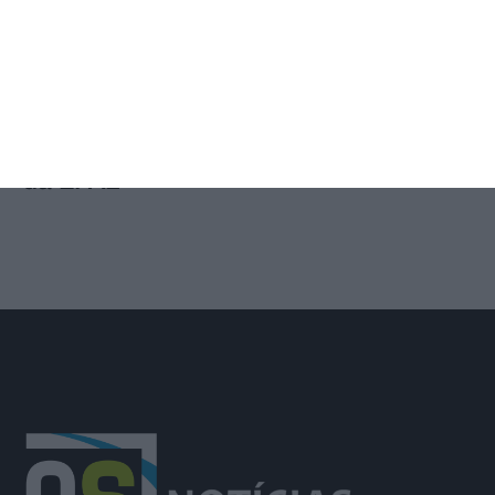
Trânsito na EM504 em Azambuja
prolongado até 14 de agosto por obra
da EPAL