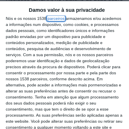
o setor.
Damos valor à sua privacidade
Nós e os nossos 1538
parceiros
armazenamos e/ou acedemos
No documento, com dados de 2022, a
a informações num dispositivo, como cookies, e processamos
dados pessoais, como identificadores únicos e informações
ERSAR diz que o indicador de perdas reais
padrão enviadas por um dispositivo para publicidade e
registou o valor mais baixo dos últimos cinco
conteúdos personalizados, medição de publicidade e
anos para as entidades gestoras em baixa
conteúdos, pesquisa de audiências e desenvolvimento de
serviços.
Com a sua permissão, nós e os nossos parceiros
(abastecimento ao consumidor final) mas que
poderemos usar identificação e dados de geolocalização
mesmo assim a avaliação é mediana, por se
precisos através da procura de dispositivos. Poderá clicar para
consentir o processamento por nossa parte e pela parte dos
perder por ano 162,2 milhões de metros
nossos 1538 parceiros, conforme descrito acima. Em
cúbicos de água na rede.
alternativa, pode aceder a informações mais pormenorizadas e
alterar as suas preferências antes de consentir ou recusar o
Se a esse valor se juntar as perdas no setor
consentimento.
Tenha em atenção que algum processamento
dos seus dados pessoais poderá não exigir o seu
em alta (que faz a ligação às entidades
consentimento, mas que tem o direito de se opor a esse
gestoras), de cerca de 21,5 milhões de
processamento. As suas preferências serão aplicadas apenas a
este website. Você pode alterar suas preferências ou retirar seu
metros cúbicos, chega-se aos 184 milhões,
consentimento a qualquer momento voltando a este site e