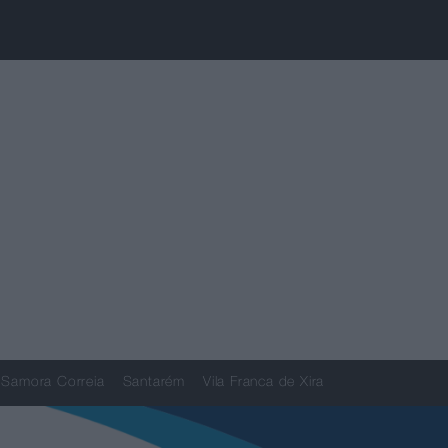
Samora Correia
Santarém
Vila Franca de Xira