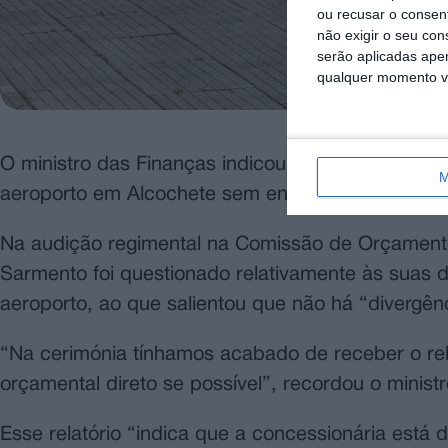
ou recusar o consen
não exigir o seu co
serão aplicadas apen
qualquer momento vol
O ministro das Finanças indicou hoje que, de aco
M
aeroporto em Alcochete sem encargos diretos pa
Na audição regimental na Comissão de Orçamento
Sarmento foi questionado relativamente às suas 
aeroporto, ao que salientou que não há “divergênc
“Na cerimónia tínhamos acabado de receber o rela
orçamental direto se possível”, recordou o ministr
Esse relatório “indica que a concessionária está d