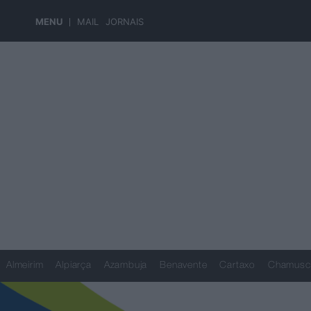
MENU
MAIL
JORNAIS
Almeirim
Alpiarça
Azambuja
Benavente
Cartaxo
Chamusc