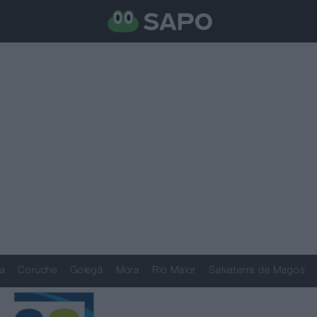
a
Coruche
Golegã
Mora
Rio Maior
Salvaterra de Magos