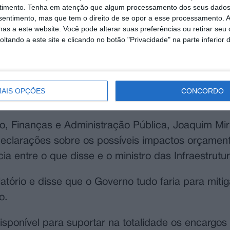
timento.
Tenha em atenção que algum processamento dos seus dados
nsentimento, mas que tem o direito de se opor a esse processamento. A
as a este website. Você pode alterar suas preferências ou retirar seu
tando a este site e clicando no botão "Privacidade" na parte inferior 
rdo com a informação disponível, será possível fa
AIS OPÇÕES
CONCORDO
ra o Orçamento do Estado.
, Finanças e Administração Pública, Joaquim Mi
declarações sobre os possíveis impactos orçamen
ia entre o que disse e o ministro das Infraestrutu
tório e disse que o Governo tudo faria para miti
o.
isponível para suportar na totalidade os encargos 