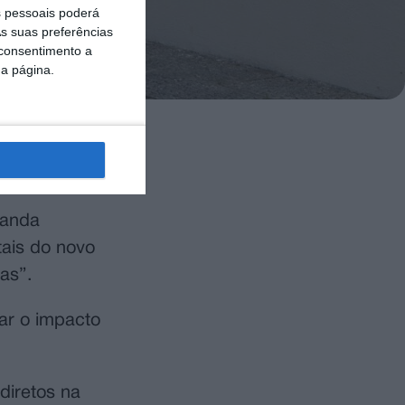
 pessoais poderá
s suas preferências
 consentimento a
da página.
zer o novo
randa
tais do novo
ras”.
gar o impacto
diretos na