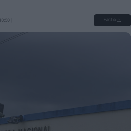
Partilhar
10:50
|