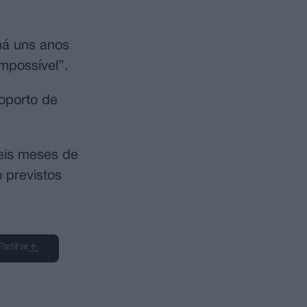
há uns anos
impossível”.
oporto de
seis meses de
 previstos
Partilhar