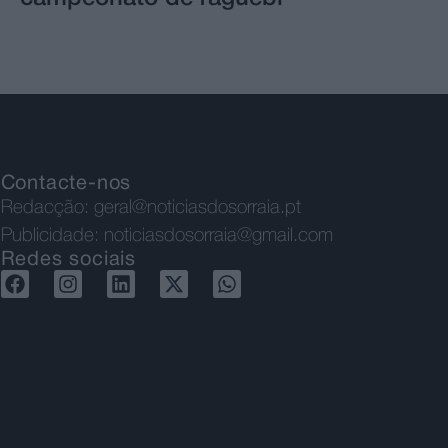
Contacte-nos
Redacção:
geral@noticiasdosorraia.pt
Publicidade:
noticiasdosorraia@gmail.com
Redes sociais