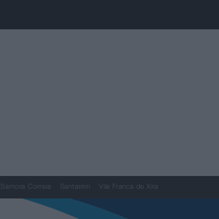
Samora Correia
Santarém
Vila Franca de Xira