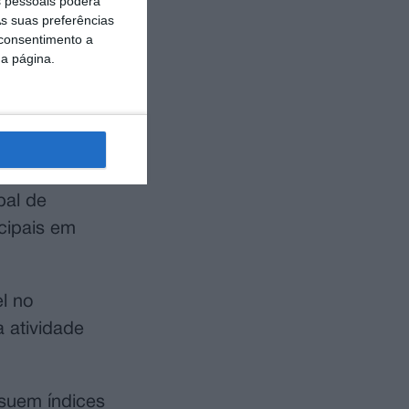
para os seus
 pessoais poderá
s suas preferências
 físico como
 consentimento a
da página.
 tem algumas
na bola e
pal de
cipais em
l no
 atividade
ssuem índices