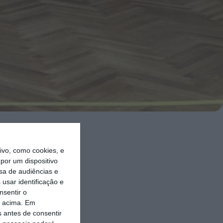
ão
vo, como cookies, e
e walking
por um dispositivo
sa de audiências e
usar identificação e
nsentir o
avia, as
o acima. Em
Desse modo,
s antes de consentir