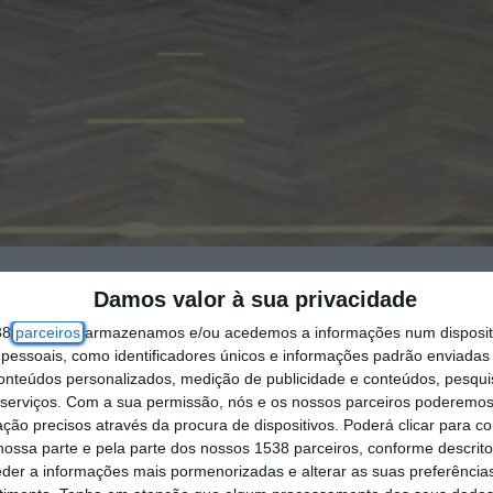
Damos valor à sua privacidade
arta-feira os técnicos e responsáveis da Federaç
38
parceiros
armazenamos e/ou acedemos a informações num dispositi
ol de Santarém, para o arranque da modalidade d
essoais, como identificadores únicos e informações padrão enviadas 
ão acima dos 55 anos de idade.
conteúdos personalizados, medição de publicidade e conteúdos, pesqui
serviços.
Com a sua permissão, nós e os nossos parceiros poderemos 
ção precisos através da procura de dispositivos. Poderá clicar para co
a uma população que gosta de jogar Futebol, tod
ossa parte e pela parte dos nossos 1538 parceiros, conforme descrit
as às exigências dinâmicas que o jogo promove. 
eder a informações mais pormenorizadas e alterar as suas preferência