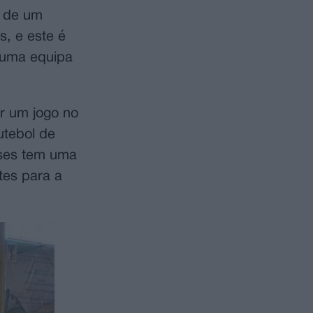
e de um
, e este é
 uma equipa
er um jogo no
utebol de
eses tem uma
tes para a