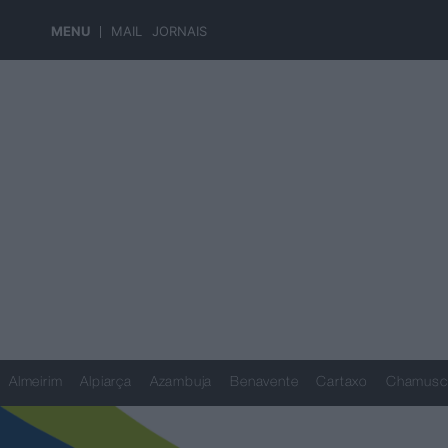
MENU
MAIL
JORNAIS
Almeirim
Alpiarça
Azambuja
Benavente
Cartaxo
Chamusc