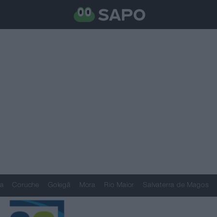
a
Coruche
Golegã
Mora
Rio Maior
Salvaterra de Magos