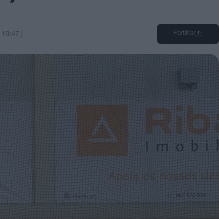
Partilhar
s
19:47
|