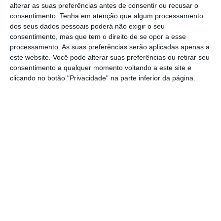
alterar as suas preferências antes de consentir ou recusar o
consentimento.
Tenha em atenção que algum processamento
dos seus dados pessoais poderá não exigir o seu
consentimento, mas que tem o direito de se opor a esse
Oito feridos, seis crianças e dois adultos, foi
processamento. As suas preferências serão aplicadas apenas a
este website. Você pode alterar suas preferências ou retirar seu
o resultado de uma colisão entre uma viatura
consentimento a qualquer momento voltando a este site e
ligeira de passageiros e um pesado de
clicando no botão "Privacidade" na parte inferior da página.
mercadorias, na Autoestrada 1, na zona de
Santarém.
O alerta foi dado pelas 11.02 horas, deste
domingo, 12 de janeiro, e para o local foram
mobilizados meios dos Bombeiros de
Santarém e Cartaxo, GNR e Brisa, num total
de 20 operacionais, apoiados por 9 viaturas.
As vítimas, em estado considerado leve,