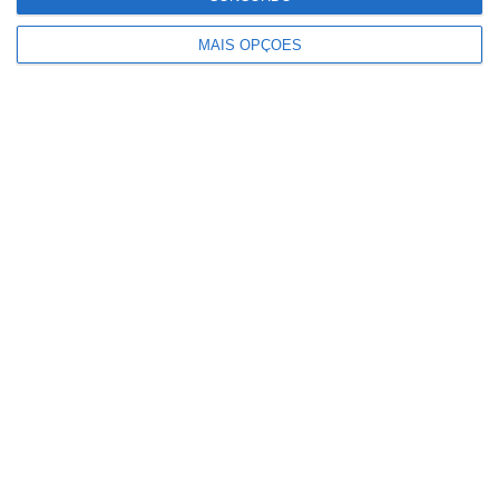
Estevão
MAIS OPÇÕES
Cadastrado ameaça polícias com
faca a tentar escapar à prisão