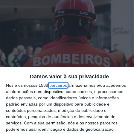
Damos valor à sua privacidade
Nós e os nossos 1538
parceiros
armazenamos e/ou acedemos
a informações num dispositivo, como cookies, e processamos
dados pessoais, como identificadores únicos e informações
padrão enviadas por um dispositivo para publicidade e
O Segundo Comandante dos Bombeiros
conteúdos personalizados, medição de publicidade e
conteúdos, pesquisa de audiências e desenvolvimento de
Voluntários de Benavente, Augusto João
serviços.
Com a sua permissão, nós e os nossos parceiros
“Lisboa”, apresentou na passada quarta-
poderemos usar identificação e dados de geolocalização