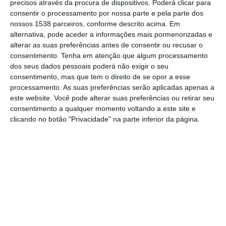
precisos através da procura de dispositivos. Poderá clicar para
feira a sua demissão do cargo, alegando
consentir o processamento por nossa parte e pela parte dos
“razões de ordem pessoal”.
nossos 1538 parceiros, conforme descrito acima. Em
alternativa, pode aceder a informações mais pormenorizadas e
alterar as suas preferências antes de consentir ou recusar o
Ao que o NS apurou, um alegado “caso”
consentimento.
Tenha em atenção que algum processamento
entre o segundo comandante e uma
dos seus dados pessoais poderá não exigir o seu
funcionária da Associação Humanitária dos
consentimento, mas que tem o direito de se opor a esse
processamento. As suas preferências serão aplicadas apenas a
Bombeiros Voluntários de Benavente, que o
este website. Você pode alterar suas preferências ou retirar seu
terá acusado de assédio, terá sido o mote
consentimento a qualquer momento voltando a este site e
clicando no botão "Privacidade" na parte inferior da página.
para que Augusto João tenha colocado
ponto final numa carreira com mais de 10
anos na cadeia de Comando dos Bombeiros
de Benavente.
José Nepomuceno, Comandante dos
Bombeiros Voluntários de Benavente
confirmou ao NS que o até aqui seu