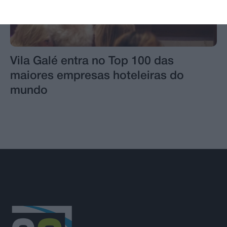
Vila Galé entra no Top 100 das
maiores empresas hoteleiras do
mundo