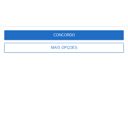
CONCORDO
MAIS OPÇÕES
Carlos Coutinho, Presidente da Câmara
Municipal de Benavente, referiu após a
apresentação do estudo, que o Município
está agora munido de um documento que
lhes permite reivindicar junto da
Infraestruturas de Portugal a nova variante a
Benavente e Samora Correia, ou em último