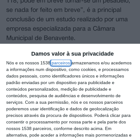
118, pode em breve tornar-se um pesadelo,
se nada for feito em breve”, é a principal
conclusão de um estudo realizado por uma
empresa especializada para a Câmara
Municipal de Benavente.
Damos valor à sua privacidade
A empresa F. J. Consultores, especializada
Nós e os nossos 1538
parceiros
armazenamos e/ou acedemos
em mobilidade e transportes, esteve nos
a informações num dispositivo, como cookies, e processamos
últimos meses no concelho de Benavente,
dados pessoais, como identificadores únicos e informações
onde realizou um exaustivo estudo aos fluxos
padrão enviadas por um dispositivo para publicidade e
conteúdos personalizados, medição de publicidade e
de trânsito, com especial destaque para as
conteúdos, pesquisa de audiências e desenvolvimento de
Estradas Nacionais 118 e 10, locais onde a
serviços.
Com a sua permissão, nós e os nossos parceiros
poderemos usar identificação e dados de geolocalização
população tem sofrido mais com o
precisos através da procura de dispositivos. Poderá clicar para
significativo aumento do trânsito nos últimos
consentir o processamento por nossa parte e pela parte dos
nossos 1538 parceiros, conforme descrito acima. Em
anos.
alternativa, pode aceder a informações mais pormenorizadas e