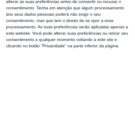
alterar as suas preferências antes de consentir ou recusar o
O estudo teve como grande objetivo fazer
consentimento.
Tenha em atenção que algum processamento
uma caraterização da situação atual, bem
dos seus dados pessoais poderá não exigir o seu
consentimento, mas que tem o direito de se opor a esse
como permitir identificar os mapas de
processamento. As suas preferências serão aplicadas apenas a
saturação e apresentar algumas soluções
este website. Você pode alterar suas preferências ou retirar seu
consentimento a qualquer momento voltando a este site e
para o futuro, tornando-se agora um
clicando no botão "Privacidade" na parte inferior da página.
documento fundamental para que o
Município de Benavente possa reivindicar
junto da Infraestruturas de Portugal as
necessárias obras.
De acordo com os dados preliminares
apresentados, é ao início da manhã, entre as
8 e as 9.30 horas e no período da tarde,
entre as 17.30 e as 18.30 horas que se
verifica a maior saturação da via. Os dados