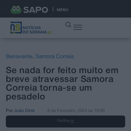
MENU
Benavente
,
Samora Correia
Se nada for feito muito em
breve atravessar Samora
Correia torna-se um
pesadelo
Por
João Dinis
8 de Fevereiro, 2024
às
19:26
Partilhar