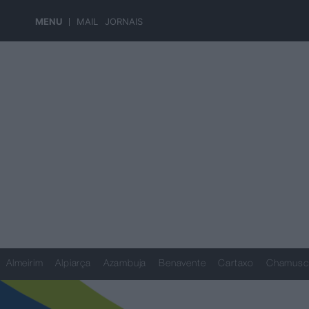
MENU
MAIL
JORNAIS
Almeirim
Alpiarça
Azambuja
Benavente
Cartaxo
Chamusc