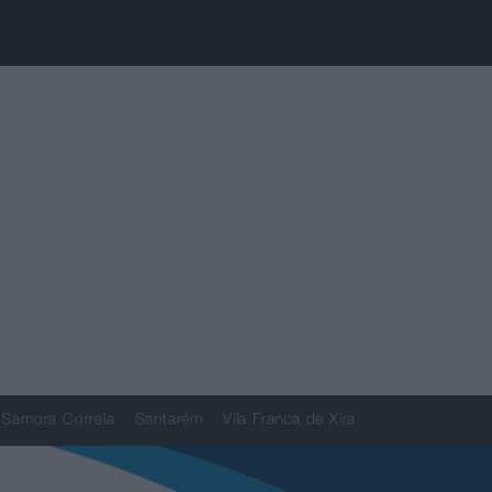
Samora Correia
Santarém
Vila Franca de Xira