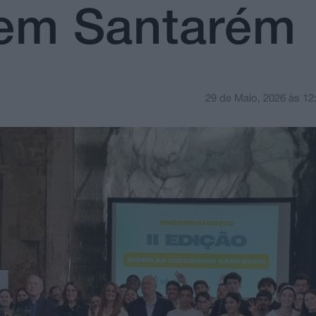
a em Santarém
29 de Maio, 2026
às
12