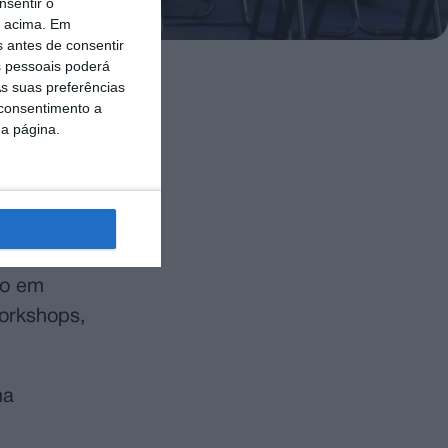
nsentir o
o acima. Em
s antes de consentir
 pessoais poderá
s suas preferências
 consentimento a
 da II edição
da página.
ancisco,
va e
ão em
workshops,
na