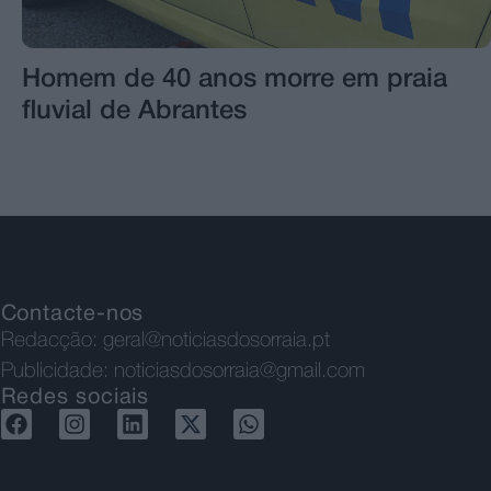
Homem de 40 anos morre em praia
fluvial de Abrantes
Contacte-nos
Redacção:
geral@noticiasdosorraia.pt
Publicidade:
noticiasdosorraia@gmail.com
Redes sociais