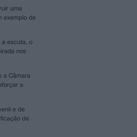
ruir uma
um exemplo de
 a escuta, o
irada nos
re a Câmara
eforçar a
enil e de
ificação de