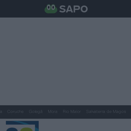
a
Coruche
Golegã
Mora
Rio Maior
Salvaterra de Magos