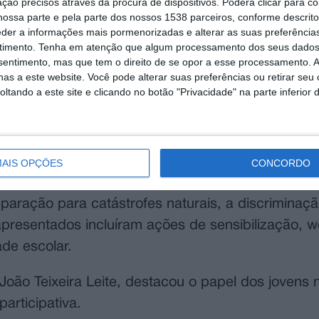
ção precisos através da procura de dispositivos. Poderá clicar para co
ossa parte e pela parte dos nossos 1538 parceiros, conforme descrit
eder a informações mais pormenorizadas e alterar as suas preferência
timento.
Tenha em atenção que algum processamento dos seus dados
nsentimento, mas que tem o direito de se opor a esse processamento. A
as a este website. Você pode alterar suas preferências ou retirar seu
Santarém participaram na sessão de encerramento
tando a este site e clicando no botão "Privacidade" na parte inferior 
quarta-feira, 28 de maio, no Convento de São Fr
o de uma comunidade mais participativa, inclusi
AIS OPÇÕES
CONCORDO
 temas ligados à cidadania e à intervenção social,
aração para catástrofes naturais, a discriminaç
 apresentados incluíram ações de sensibilização, 
ade escolar.
oão Teixeira Leite, destacou o papel dos jovens 
articipativa.