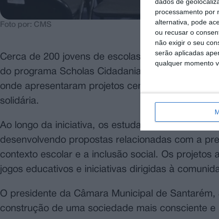
dados de geolocaliza
processamento por n
alternativa, pode ac
Foto por: CMS
ou recusar o consen
não exigir o seu co
serão aplicadas apen
Cerca de 200 jovens de escolas do concelho de 
qualquer momento vol
do programa Scholas Cidadania, que decorreu na 
onde apresentaram projetos centrados na promoçã
solidária.
M
Ao longo da iniciativa, os estudantes trabalharam
desenvolvendo propostas relacionadas com a prep
contexto escolar e a inclusão social. Os projetos
jogos educativos e iniciativas dirigidas à comunid
O presidente da Câmara Municipal de Santarém, J
construção de uma sociedade mais consciente e p