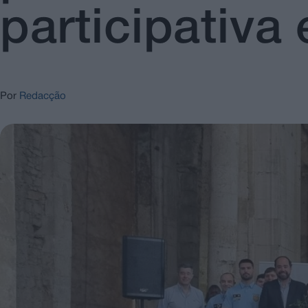
participativ
Por
Redacção