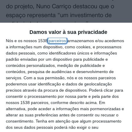
do projeto, Nuno Carriço destacou que o
espaço representa “um investimento de
solidariedade e de comunicação para as
Damos valor à sua privacidade
pessoas da nossa freguesia”, sublinhando
Nós e os nossos 1538
parceiros
armazenamos e/ou acedemos
que se trata de um serviço aberto a todos os
a informações num dispositivo, como cookies, e processamos
cidadãos. “É um espaço que está aqui
dados pessoais, como identificadores únicos e informações
padrão enviadas por um dispositivo para publicidade e
aberto, com disponibilidade para todos e
conteúdos personalizados, medição de publicidade e
para ajudar todas as pessoas. Isso é um
conteúdos, pesquisa de audiências e desenvolvimento de
sentido de orgulho muito grande para nós”,
serviços.
Com a sua permissão, nós e os nossos parceiros
poderemos usar identificação e dados de geolocalização
afirmou.
precisos através da procura de dispositivos. Poderá clicar para
consentir o processamento por nossa parte e pela parte dos
O autarca aproveitou ainda a ocasião para
nossos 1538 parceiros, conforme descrito acima. Em
alternativa, pode aceder a informações mais pormenorizadas e
agradecer o apoio prestado pelos serviços
alterar as suas preferências antes de consentir ou recusar o
municipais e por todos aqueles que
consentimento.
Tenha em atenção que algum processamento
contribuíram para a concretização do
dos seus dados pessoais poderá não exigir o seu