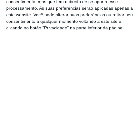
consentimento, mas que tem o direito de se opor a esse
projeto, considerando que esta inauguração
processamento. As suas preferências serão aplicadas apenas a
representa “a primeira de muitas” que
este website. Você pode alterar suas preferências ou retirar seu
consentimento a qualquer momento voltando a este site e
espera concretizar ao longo do mandato.
clicando no botão "Privacidade" na parte inferior da página.
Por sua vez, João Teixeira Leite enquadrou a
abertura do Espaço Cidadão na estratégia
de descentralização dos serviços públicos
que está a ser desenvolvida no concelho de
Santarém. O presidente da Câmara salientou
que o objetivo passa por garantir que os
habitantes das freguesias rurais tenham
acesso a um conjunto alargado de serviços
sem necessidade de se deslocarem à sede
do concelho.
“Estamos a celebrar aquilo que é essencial