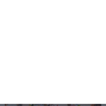
Deixou o almoço de aniversário para
combater incêndio e foi surpreendida
pelos colegas e família