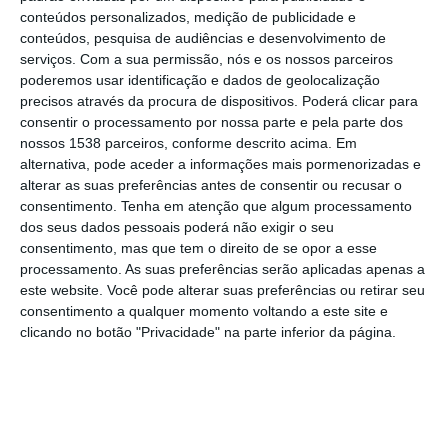
conteúdos personalizados, medição de publicidade e
Santarém, reunindo cerca de duas centenas
conteúdos, pesquisa de audiências e desenvolvimento de
de profissionais das áreas da saúde,
serviços.
Com a sua permissão, nós e os nossos parceiros
poderemos usar identificação e dados de geolocalização
educação e intervenção terapêutica para
precisos através da procura de dispositivos. Poderá clicar para
debater os desafios do
consentir o processamento por nossa parte e pela parte dos
nossos 1538 parceiros, conforme descrito acima. Em
neurodesenvolvimento infantil.
alternativa, pode aceder a informações mais pormenorizadas e
alterar as suas preferências antes de consentir ou recusar o
Organizado pela Sociedade de Pediatria do
consentimento.
Tenha em atenção que algum processamento
Neurodesenvolvimento (SPND), em parceria
dos seus dados pessoais poderá não exigir o seu
consentimento, mas que tem o direito de se opor a esse
com a Consulta de Neurodesenvolvimento da
processamento. As suas preferências serão aplicadas apenas a
ULS Lezíria, o encontro teve como tema
este website. Você pode alterar suas preferências ou retirar seu
consentimento a qualquer momento voltando a este site e
“Neurodesenvolvimento em Diálogo – Pontes
clicando no botão "Privacidade" na parte inferior da página.
entre Saberes”.
Na sessão de abertura, o diretor do Serviço
de Pediatria da ULS Lezíria, José Miguel