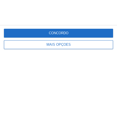
Partilhar
CONCORDO
MAIS OPÇÕES
Conteúdo
relacionado