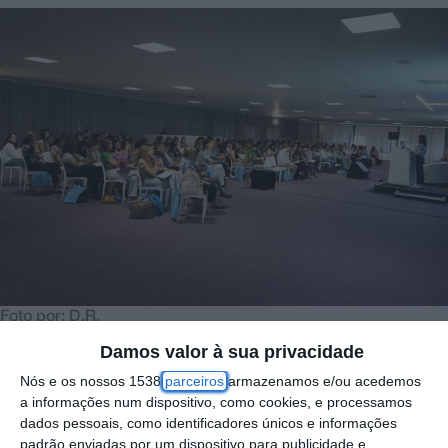
Foto por: D.R.
Damos valor à sua privacidade
Nós e os nossos 1538
parceiros
armazenamos e/ou acedemos
A Reunião Anual da Sociedade de Pediatria
a informações num dispositivo, como cookies, e processamos
do Neurodesenvolvimento decorreu esta
dados pessoais, como identificadores únicos e informações
sexta-feira, 22 de maio, no CNEMA, em
padrão enviadas por um dispositivo para publicidade e