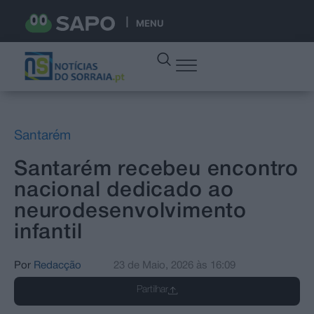
MENU
Santarém
Santarém recebeu encontro
nacional dedicado ao
neurodesenvolvimento
infantil
Por
Redacção
23 de Maio, 2026
às
16:09
Partilhar