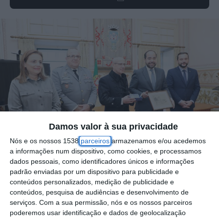
Damos valor à sua privacidade
Nós e os nossos 1538
parceiros
armazenamos e/ou acedemos
a informações num dispositivo, como cookies, e processamos
dados pessoais, como identificadores únicos e informações
Foto por: CMS
padrão enviadas por um dispositivo para publicidade e
conteúdos personalizados, medição de publicidade e
conteúdos, pesquisa de audiências e desenvolvimento de
O Marquês de Sá da Bandeira foi
serviços.
Com a sua permissão, nós e os nossos parceiros
poderemos usar identificação e dados de geolocalização
homenageado em Santarém, esta terça-