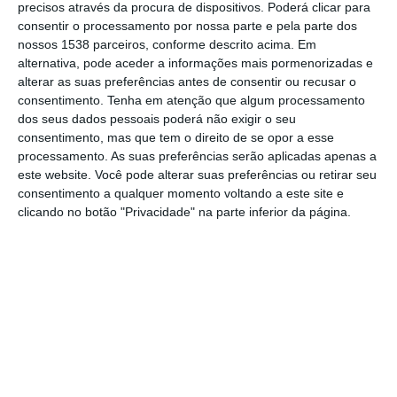
precisos através da procura de dispositivos. Poderá clicar para
feira, 6 de janeiro, no âmbito do 150.º
consentir o processamento por nossa parte e pela parte dos
nossos 1538 parceiros, conforme descrito acima. Em
aniversário do seu desaparecimento. A
alternativa, pode aceder a informações mais pormenorizadas e
cerimónia resultou de uma iniciativa conjunta
alterar as suas preferências antes de consentir ou recusar o
consentimento.
Tenha em atenção que algum processamento
da Câmara Municipal de Santarém e da
dos seus dados pessoais poderá não exigir o seu
Academia Militar, assinalando a memória do
consentimento, mas que tem o direito de se opor a esse
militar e estadista, figura incontornável da
processamento. As suas preferências serão aplicadas apenas a
este website. Você pode alterar suas preferências ou retirar seu
história nacional.
consentimento a qualquer momento voltando a este site e
clicando no botão "Privacidade" na parte inferior da página.
As celebrações começaram no Salão Nobre
dos Paços do Concelho, com a receção ao
Comandante da Academia Militar, Major-
General Afonso Calmeiro, pelo presidente do
município, João Teixeira Leite, acompanhado
pelo vice-presidente, Emanuel Campos, e
pela vereadora Teresa Ferreira.