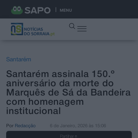
MENU
Santarém
Santarém assinala 150.º
aniversário da morte do
Marquês de Sá da Bandeira
com homenagem
institucional
Por
Redacção
6 de Janeiro, 2026
às
15:06
Partilhar