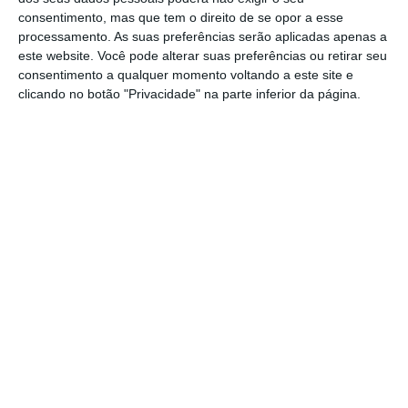
iniciativas educativas. Na sua intervenção,
consentimento, mas que tem o direito de se opor a esse
afirmou que o encontro constitui um espaço
processamento. As suas preferências serão aplicadas apenas a
este website. Você pode alterar suas preferências ou retirar seu
de crescimento coletivo. Acrescentou ainda
consentimento a qualquer momento voltando a este site e
que “o debate que aqui se vai desenvolver
clicando no botão "Privacidade" na parte inferior da página.
ao longo do dia será certamente
enriquecedor, dotando os participantes de
novas ferramentas para enfrentar os
desafios constantes, tanto dentro como fora
da sala de aula; desde questões como as
refeições escolares, à escassez de
equipamentos, até à exigência crescente
que enfrentamos na nobre missão de
ensinar, essencial para o desenvolvimento de
uma cidadania ativa”.