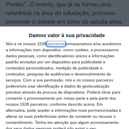
Pontes”. O evento, que já se tornou uma
referência na área da educação, procurou
promover o debate em torno da escuta ativa,
da partilha de responsabilidades e do papel
Damos valor à sua privacidade
transformador da educação na construção
Nós e os nossos 1538
parceiros
armazenamos e/ou acedemos
de comunidades mais participativas e
a informações num dispositivo, como cookies, e processamos
dados pessoais, como identificadores únicos e informações
humanas.
padrão enviadas por um dispositivo para publicidade e
conteúdos personalizados, medição de publicidade e
A sessão de abertura contou com a
conteúdos, pesquisa de audiências e desenvolvimento de
presença de João Teixeira Leite, Presidente
serviços.
Com a sua permissão, nós e os nossos parceiros
poderemos usar identificação e dados de geolocalização
da Câmara Municipal de Santarém, que
precisos através da procura de dispositivos. Poderá clicar para
saudou todos os presentes e destacou a
consentir o processamento por nossa parte e pela parte dos
nossos 1538 parceiros, conforme descrito acima. Em
relevância da colaboração entre pais,
alternativa, pode aceder a informações mais pormenorizadas e
professores e alunos. Sublinhou que a união
alterar as suas preferências antes de consentir ou recusar o
consentimento.
Tenha em atenção que algum processamento
de esforços é essencial para o sucesso das
dos seus dados pessoais poderá não exigir o seu