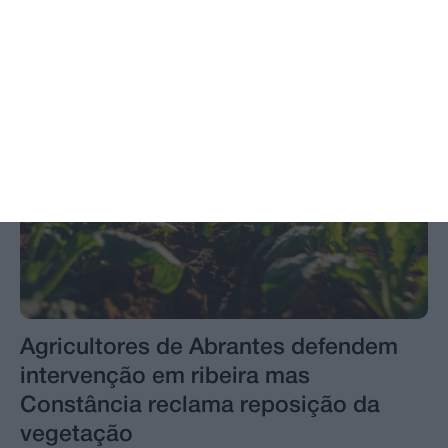
Agricultores de Abrantes defendem
intervenção em ribeira mas
Constância reclama reposição da
vegetação