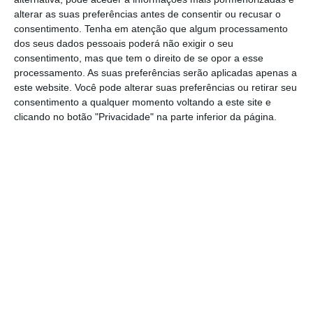
alterar as suas preferências antes de consentir ou recusar o
Sob o lema “resistência e liberdade”, a
consentimento.
Tenha em atenção que algum processamento
dos seus dados pessoais poderá não exigir o seu
iniciativa pretende afirmar-se como um
consentimento, mas que tem o direito de se opor a esse
“espaço de visibilidade e reivindicação”
processamento. As suas preferências serão aplicadas apenas a
este website. Você pode alterar suas preferências ou retirar seu
pelos direitos das pessoas LGBTQIAP+,
consentimento a qualquer momento voltando a este site e
“num tempo em que persistem
clicando no botão "Privacidade" na parte inferior da página.
desigualdades, preconceito e violência
contra” esta comunidade, lê-se no
comunicado.
A programação inclui também o Festival
Lavrar a Liberdade, que decorre no Teatro
Sá da Bandeira a partir das 19:00, com
várias atividades culturais e artísticas
como apresentações literárias e
performances.