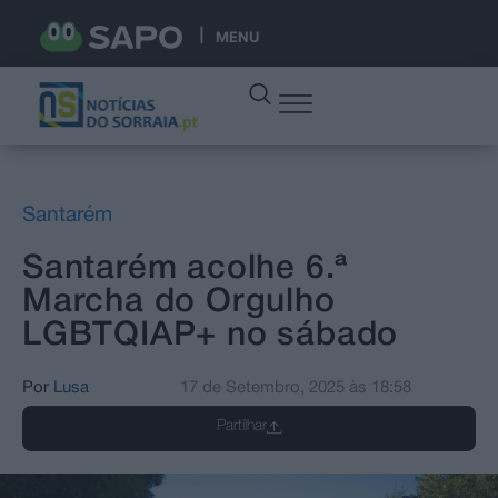
MENU
Santarém
Santarém acolhe 6.ª
Marcha do Orgulho
LGBTQIAP+ no sábado
Por
Lusa
17 de Setembro, 2025
às
18:58
Partilhar