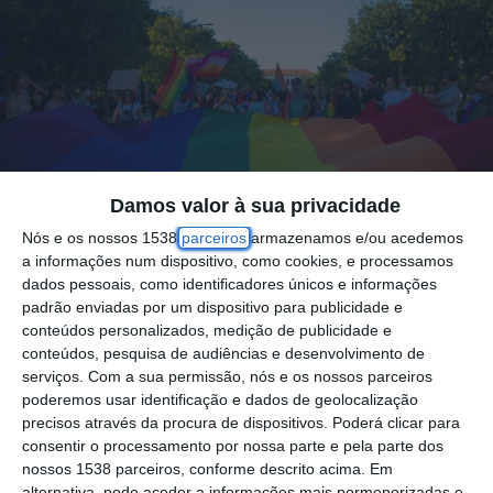
Damos valor à sua privacidade
Nós e os nossos 1538
parceiros
armazenamos e/ou acedemos
a informações num dispositivo, como cookies, e processamos
dados pessoais, como identificadores únicos e informações
padrão enviadas por um dispositivo para publicidade e
A cidade de Santarém recebe no sábado a
conteúdos personalizados, medição de publicidade e
6.ª edição da Marcha do Orgulho
conteúdos, pesquisa de audiências e desenvolvimento de
serviços.
Com a sua permissão, nós e os nossos parceiros
LGBTQIAP+, com início marcado para as
poderemos usar identificação e dados de geolocalização
17:00 no Jardim da República, seguindo
precisos através da procura de dispositivos. Poderá clicar para
depois pelas ruas da cidade, anunciou hoje a
consentir o processamento por nossa parte e pela parte dos
nossos 1538 parceiros, conforme descrito acima. Em
organização num comunicado.
alternativa, pode aceder a informações mais pormenorizadas e