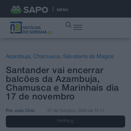
MENU
Azambuja
,
Chamusca
,
Salvaterra de Magos
Santander vai encerrar
balcões da Azambuja,
Chamusca e Marinhais dia
17 de novembro
Por
João Dinis
27 de Outubro, 2025
às
12:11
Partilhar