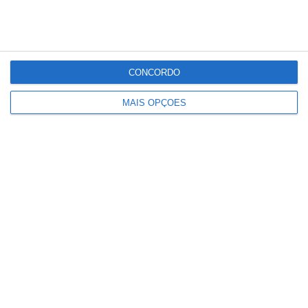
CONCORDO
MAIS OPÇÕES
Paulo Dionísio deixa comando dos
Bombeiros de Salvaterra de Magos