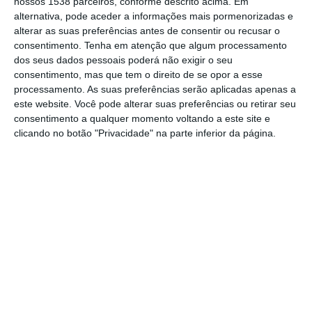
nossos 1538 parceiros, conforme descrito acima. Em
alternativa, pode aceder a informações mais pormenorizadas e
irá encerrar algumas agências a nível
alterar as suas preferências antes de consentir ou recusar o
nacional, sendo que a Lezíria do Tejo não
consentimento.
Tenha em atenção que algum processamento
passa ao lado desta “otimização da rede de
dos seus dados pessoais poderá não exigir o seu
consentimento, mas que tem o direito de se opor a esse
balcões e da melhoria do serviço ao cliente”.
processamento. As suas preferências serão aplicadas apenas a
este website. Você pode alterar suas preferências ou retirar seu
Segundo fonte oficial do Banco Santander,
consentimento a qualquer momento voltando a este site e
clicando no botão "Privacidade" na parte inferior da página.
na Lezíria do Tejo serão encerrados no dia
17 de novembro, os balcões de Azambuja,
Chamusca e Marinhais (concelho de
Salvaterra de Magos), sendo que nas
mesmas localizações se irá manter “uma
máquina automática para as principais
operações de levantamento e depósito,
disponível 24/7.”