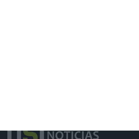
Trânsito na EM504 em Azambuja
prolongado até 14 de agosto por obra
da EPAL