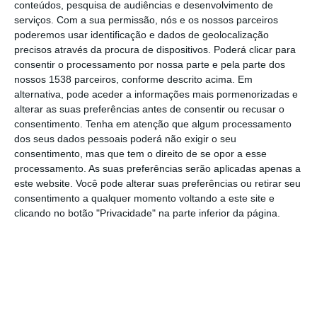
conteúdos, pesquisa de audiências e desenvolvimento de
serviços.
Com a sua permissão, nós e os nossos parceiros
primeira vez numa cadeira de dentista”,
poderemos usar identificação e dados de geolocalização
anuncia a unidade hospitalar.
precisos através da procura de dispositivos. Poderá clicar para
consentir o processamento por nossa parte e pela parte dos
“Damos início, hoje, aqui, às nossas
nossos 1538 parceiros, conforme descrito acima. Em
alternativa, pode aceder a informações mais pormenorizadas e
consultas de medicina dentária, uma
alterar as suas preferências antes de consentir ou recusar o
necessidade importantíssima para a
consentimento.
Tenha em atenção que algum processamento
dos seus dados pessoais poderá não exigir o seu
população” afirmou o Diretor Clínico para os
consentimento, mas que tem o direito de se opor a esse
cuidados de saúde primários da ULSETejo,
processamento. As suas preferências serão aplicadas apenas a
Medina do Rosário.
este website. Você pode alterar suas preferências ou retirar seu
consentimento a qualquer momento voltando a este site e
clicando no botão "Privacidade" na parte inferior da página.
O Diretor Clínico para os cuidados de saúde
primários destacou a forte aposta na
promoção da Saúde Oral, frisando que
“temos mais horas alocadas ao que já
tínhamos anteriormente em todos os cinco