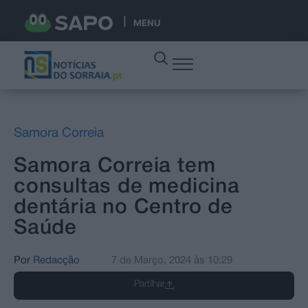
MENU
Samora Correia
Samora Correia tem
consultas de medicina
dentária no Centro de
Saúde
Por
Redacção
7 de Março, 2024
às
10:29
Partilhar