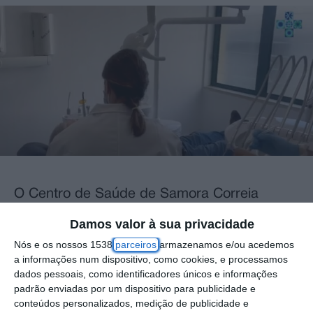
O Centro de Saúde de Samora Correia
iniciou esta quarta-feira com consultas de
Damos valor à sua privacidade
medicina dentária, anunciou a Unidade Local
Nós e os nossos 1538
parceiros
armazenamos e/ou acedemos
de Saúde do Estuário do Tejo (ULSETejo).
a informações num dispositivo, como cookies, e processamos
dados pessoais, como identificadores únicos e informações
padrão enviadas por um dispositivo para publicidade e
“Sandra Batista foi a utente que estreou a
conteúdos personalizados, medição de publicidade e
cadeira e o Sr. António sentou-se pela