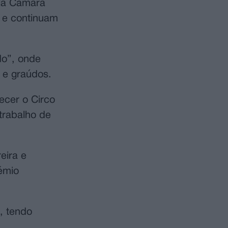
ela Câmara
 e continuam
do”, onde
s e graúdos.
ecer o Circo
trabalho de
eira e
émio
, tendo