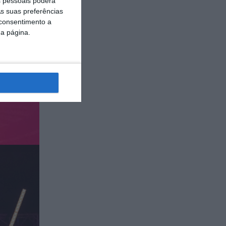
 pessoais poderá
s suas preferências
 consentimento a
da página.