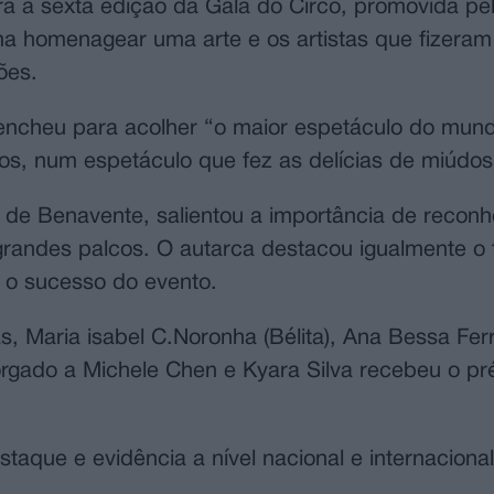
ira a sexta edição da Gala do Circo, promovida p
a homenagear uma arte e os artistas que fizeram
ões.
 encheu para acolher “o maior espetáculo do mun
aços, num espetáculo que fez as delícias de miúdo
 de Benavente, salientou a importância de reconh
grandes palcos. O autarca destacou igualmente o 
a o sucesso do evento.
s, Maria isabel C.Noronha (Bélita), Ana Bessa Ferr
orgado a Michele Chen e Kyara Silva recebeu o pr
aque e evidência a nível nacional e internacional