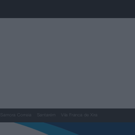
Samora Correia
Santarém
Vila Franca de Xira