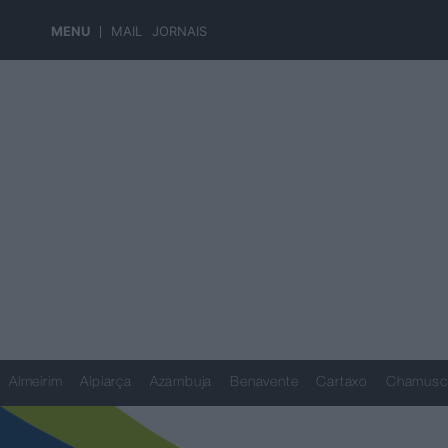
MENU
MAIL
JORNAIS
Almeirim
Alpiarça
Azambuja
Benavente
Cartaxo
Chamusc