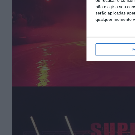
ou recusar o consen
não exigir o seu co
serão aplicadas apen
qualquer momento vol
M