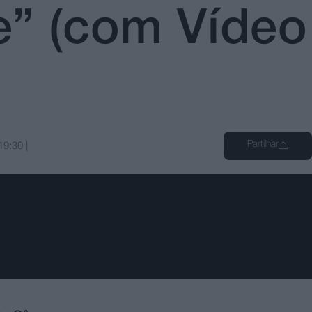
de” (com Vídeo
Partilhar
19:30
|