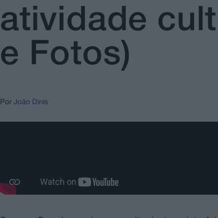
atividade cul
e Fotos)
Por
João Dinis