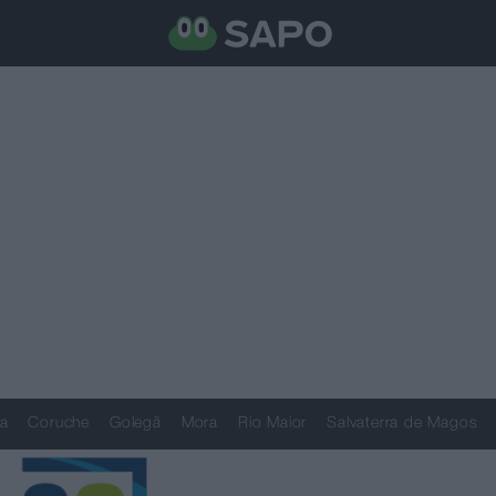
a
Coruche
Golegã
Mora
Rio Maior
Salvaterra de Magos