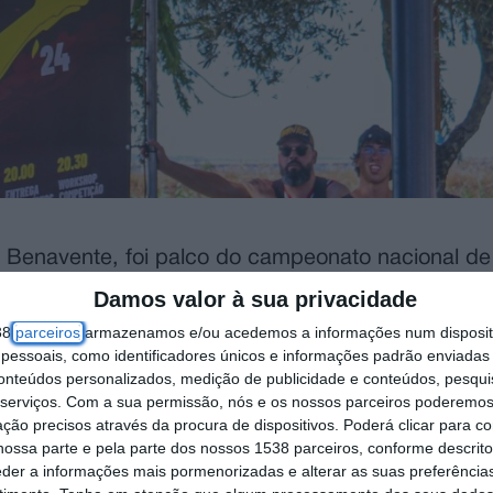
e Benavente, foi palco do campeonato nacional de
Damos valor à sua privacidade
38
parceiros
armazenamos e/ou acedemos a informações num dispositi
aticantes em Portugal, consiste na prática de ex
essoais, como identificadores únicos e informações padrão enviadas 
conteúdos personalizados, medição de publicidade e conteúdos, pesqui
as flexões de braço ou as elevações, até a alguns
serviços.
Com a sua permissão, nós e os nossos parceiros poderemos 
es em pino com as mãos e as pranchas.
ção precisos através da procura de dispositivos. Poderá clicar para co
ossa parte e pela parte dos nossos 1538 parceiros, conforme descrit
ora Correia a disputar o título nacional e o aces
eder a informações mais pormenorizadas e alterar as suas preferência