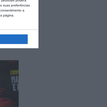
 pessoais poderá
s suas preferências
 consentimento a
eão. Miguel
da página.
 Cabral foi