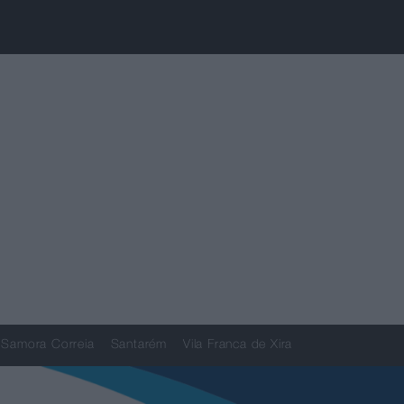
Samora Correia
Santarém
Vila Franca de Xira