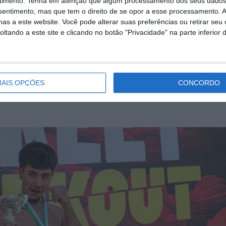
timento.
Tenha em atenção que algum processamento dos seus dados
nsentimento, mas que tem o direito de se opor a esse processamento. A
as a este website. Você pode alterar suas preferências ou retirar seu
campeão, com Tiago Leitão a sagrar-se vice camp
tando a este site e clicando no botão "Privacidade" na parte inferior 
arolina Lucas sagrou-se campeã nacional. Márcia
AIS OPÇÕES
CONCORDO
a medalha de bronze.