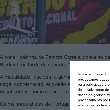
A zona ribeirinha de Samora Correia, concelho d
Workout, na tarde de sábado, 17 de agosto.
Nós e os nossos 15
A modalidade, que vem a ganhar cada vez mais pr
processamos dados p
para publicidade e 
força, coordenação, explosão e equilíbrio, como 
desenvolvimento de 
desafiadores, como a bandeira humana, as flexõ
dados de geolocaliza
processamento por n
Os melhores atletas de Portugal estiveram em Sam
alternativa, pode ac