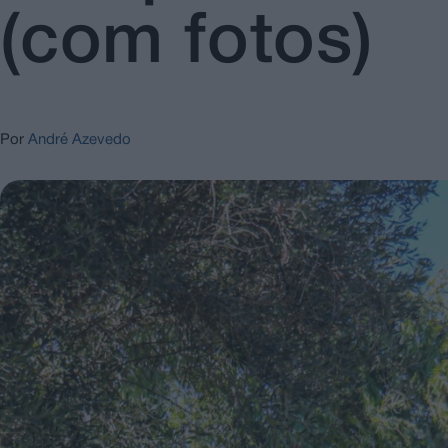
(com fotos)
Por
André Azevedo