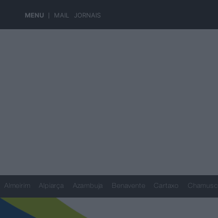
MENU
MAIL
JORNAIS
Almeirim
Alpiarça
Azambuja
Benavente
Cartaxo
Chamusc