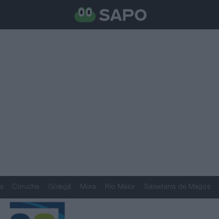
a
Coruche
Golegã
Mora
Rio Maior
Salvaterra de Magos