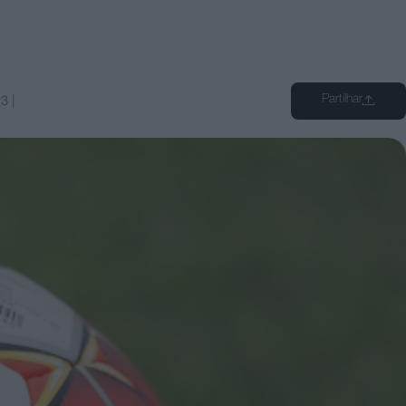
Partilhar
23
|