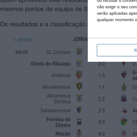
Quem aproveitou este resultado foi o Fazendense
ou recusar o consen
não exigir o seu co
mesmos pontos da equipa de Samora Correia.
serão aplicadas apen
qualquer momento vol
Os resultados e a classificação são os seguintes:
M