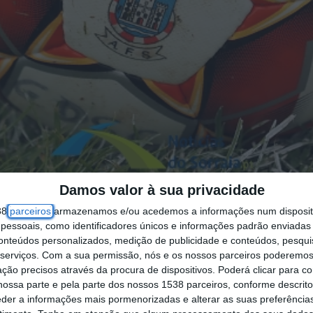
Damos valor à sua privacidade
38
parceiros
armazenamos e/ou acedemos a informações num dispositi
meira divisão distrital de futebol.
essoais, como identificadores únicos e informações padrão enviadas 
conteúdos personalizados, medição de publicidade e conteúdos, pesqui
serviços.
Com a sua permissão, nós e os nossos parceiros poderemos 
trital confirmado, depois do Samora Correia ter e
ção precisos através da procura de dispositivos. Poderá clicar para co
ilitado de igualar a equipa do norte do distrito.
ossa parte e pela parte dos nossos 1538 parceiros, conforme descrit
eder a informações mais pormenorizadas e alterar as suas preferência