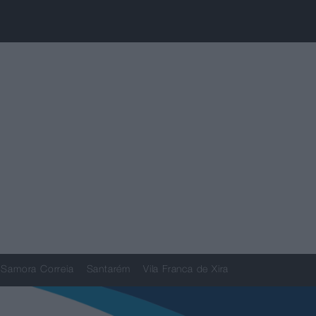
Samora Correia
Santarém
Vila Franca de Xira