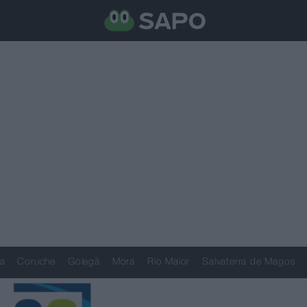
a
Coruche
Golegã
Mora
Rio Maior
Salvaterra de Magos