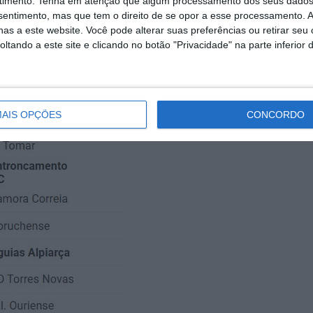
, que é agora vice-líder do campeonato, ainda q
timento.
Tenha em atenção que algum processamento dos seus dados
nsentimento, mas que tem o direito de se opor a esse processamento. A
as a este website. Você pode alterar suas preferências ou retirar seu
tando a este site e clicando no botão "Privacidade" na parte inferior 
AIS OPÇÕES
CONCORDO