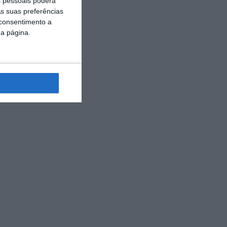
ue com os
 pessoais poderá
s suas preferências
 consentimento a
da página.