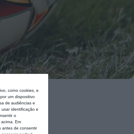
vo, como cookies, e
por um dispositivo
sa de audiências e
usar identificação e
mpatado a 1
nsentir o
o acima. Em
s antes de consentir