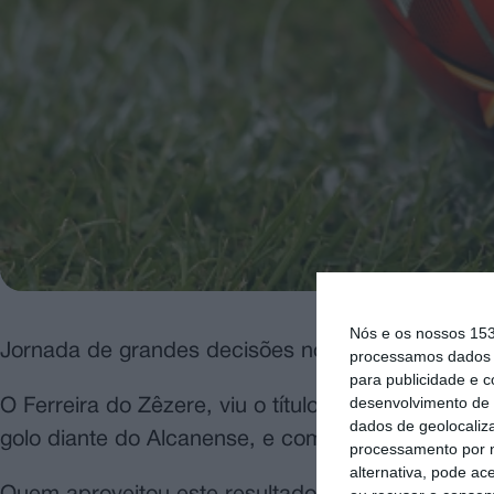
Nós e os nossos 15
Jornada de grandes decisões no Campeonato da pri
processamos dados p
para publicidade e 
desenvolvimento de 
O Ferreira do Zêzere, viu o título de campeão dis
dados de geolocaliza
golo diante do Alcanense, e com isso ficar impossib
processamento por n
alternativa, pode ac