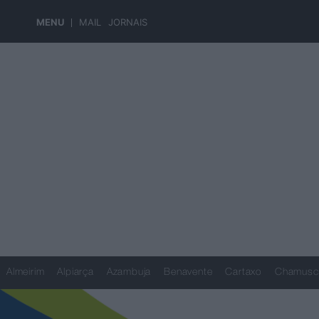
MENU
MAIL
JORNAIS
Almeirim
Alpiarça
Azambuja
Benavente
Cartaxo
Chamusc