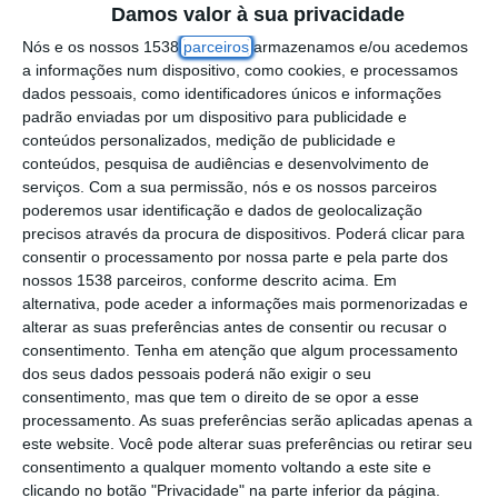
domingo o Museu do Concelho, no edifício
Damos valor à sua privacidade
do Cais da Vala Real, com nove núcleos que
Nós e os nossos 1538
parceiros
armazenamos e/ou acedemos
a informações num dispositivo, como cookies, e processamos
contam sete séculos da história do
dados pessoais, como identificadores únicos e informações
município.
padrão enviadas por um dispositivo para publicidade e
conteúdos personalizados, medição de publicidade e
conteúdos, pesquisa de audiências e desenvolvimento de
Segundo o presidente da autarquia, Hélder
serviços.
Com a sua permissão, nós e os nossos parceiros
Esménio, o museu foi criado com um objetivo
poderemos usar identificação e dados de geolocalização
precisos através da procura de dispositivos. Poderá clicar para
de fazer uma cronologia, “simples e
consentir o processamento por nossa parte e pela parte dos
apelativa”, da evolução do concelho ao longo
nossos 1538 parceiros, conforme descrito acima. Em
dos últimos 700 anos.
alternativa, pode aceder a informações mais pormenorizadas e
alterar as suas preferências antes de consentir ou recusar o
consentimento.
Tenha em atenção que algum processamento
“É uma espécie de cronologia histórica, que
dos seus dados pessoais poderá não exigir o seu
passa, por exemplo, pela construção da
consentimento, mas que tem o direito de se opor a esse
processamento. As suas preferências serão aplicadas apenas a
igreja de Salvaterra até ao tratado de
este website. Você pode alterar suas preferências ou retirar seu
Salvaterra, assinado entre o rei de Portugal e
consentimento a qualquer momento voltando a este site e
o rei de Castela, em 1382”, disse o autarca,
clicando no botão "Privacidade" na parte inferior da página.