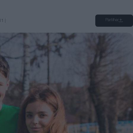
Partilhar
11
|