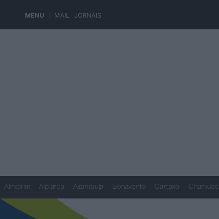
MENU
MAIL
JORNAIS
Almeirim
Alpiarça
Azambuja
Benavente
Cartaxo
Chamusc