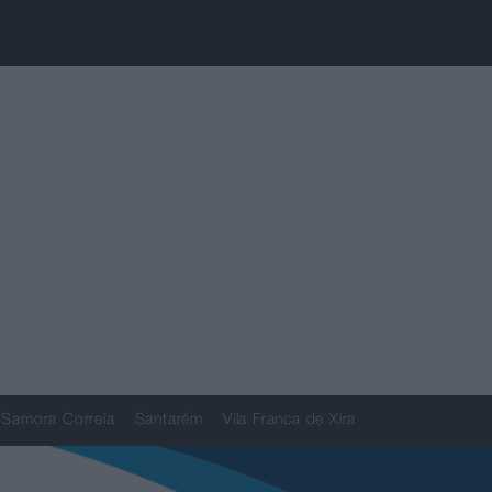
Samora Correia
Santarém
Vila Franca de Xira