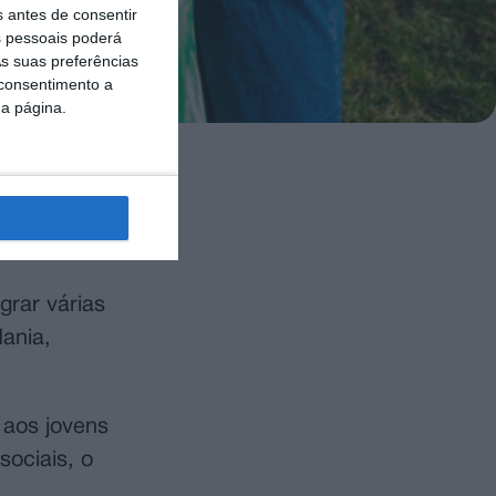
s antes de consentir
 pessoais poderá
s suas preferências
 consentimento a
da página.
niciativa
para a
grar várias
dania,
 aos jovens
ociais, o