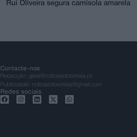
Rui Oliveira segura camisola amarela
Contacte-nos
Redacção:
geral@noticiasdosorraia.pt
Publicidade:
noticiasdosorraia@gmail.com
Redes sociais