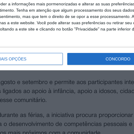
eder a informações mais pormenorizadas e alterar as suas preferência
timento.
Tenha em atenção que algum processamento dos seus dados
nsentimento, mas que tem o direito de se opor a esse processamento. A
as a este website. Você pode alterar suas preferências ou retirar seu
tando a este site e clicando no botão "Privacidade" na parte inferior 
a promover o programa Voluntariado Jovem, uma i
e incentivar a participação cívica e sensibilizar 
AIS OPÇÕES
CONCORDO
osto e setembro e permite aos participantes inte
 ligados ao apoio à infância, apoio a idosos, cida
resse comunitário.
ante as férias, a iniciativa procura proporcionar
a o desenvolvimento de competências pessoais e s
aços mais próximos com a comunidade.