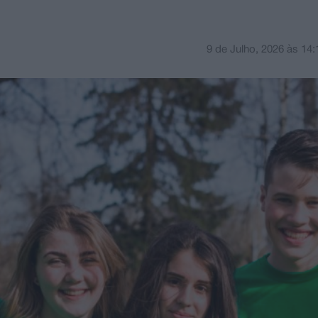
9 de Julho, 2026
às
14: