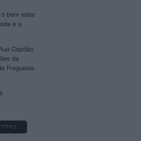
a o bem estar
dade e a
 Rua Capitão
ções da
de Freguesia
l
Partilhar