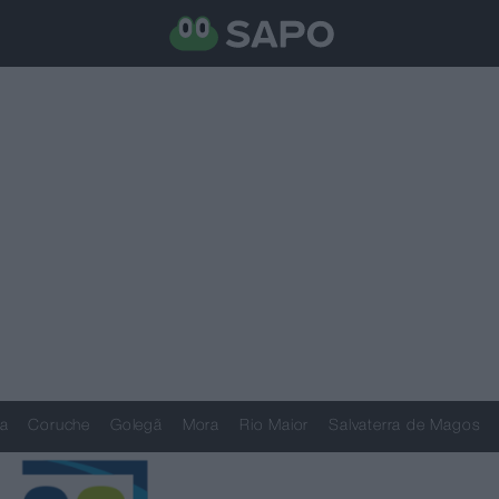
a
Coruche
Golegã
Mora
Rio Maior
Salvaterra de Magos