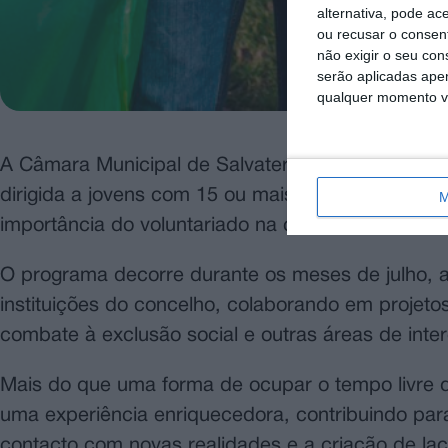
alternativa, pode ac
ou recusar o consen
não exigir o seu co
serão aplicadas apen
qualquer momento vol
A Câmara Municipal de Salvaterra de Magos está 
dirigida a jovens com 15 ou mais anos, que pretend
M
importância do voluntariado na comunidade.
O programa decorre durante os meses de julho, ag
instituições do concelho, colaborando em projetos
combate à exclusão social e outras áreas de inte
Mais do que uma forma de ocupar o tempo livre dur
uma experiência enriquecedora, contribuindo par
contacto com novas realidades e a criação de l