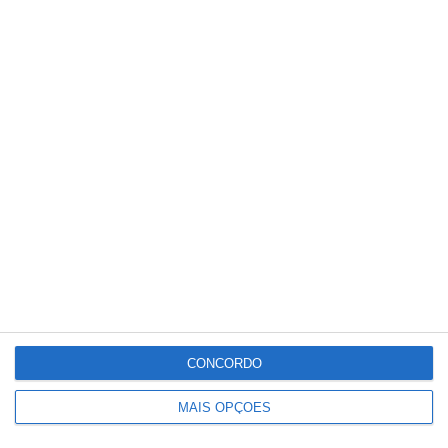
restaurantes locais, mantendo a sua
relevância cultural e culinária.
Partilhar
Conteúdo
relacionado
CONCORDO
MAIS OPÇÕES