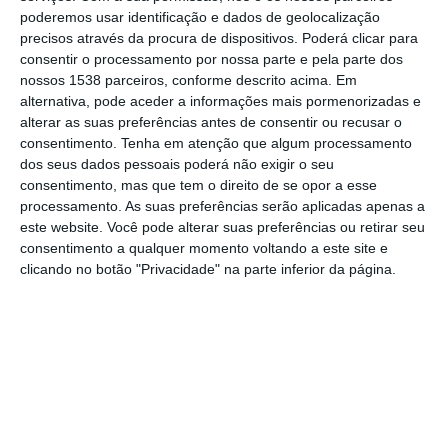
com a segunda edição da mostra
poderemos usar identificação e dados de geolocalização
precisos através da procura de dispositivos. Poderá clicar para
enogastronómica “Comer de Carne”, que
consentir o processamento por nossa parte e pela parte dos
leva às mesas dos restaurantes e das
nossos 1538 parceiros, conforme descrito acima. Em
quintas do concelho a “herança culinária”,
alternativa, pode aceder a informações mais pormenorizadas e
alterar as suas preferências antes de consentir ou recusar o
promovendo um dos mais emblemáticos
consentimento.
Tenha em atenção que algum processamento
pratos tradicionais da região.
dos seus dados pessoais poderá não exigir o seu
consentimento, mas que tem o direito de se opor a esse
processamento. As suas preferências serão aplicadas apenas a
O evento contempla demonstrações
este website. Você pode alterar suas preferências ou retirar seu
culinárias, degustações de sopas
consentimento a qualquer momento voltando a este site e
clicando no botão "Privacidade" na parte inferior da página.
tradicionais, provas de vinho e produtos
locais, além de animação musical e
etnográfica.
Os restaurantes coruchenses O Farnel, Ó
Manel, O Coruchense, Sabores de Coruche
e Fonte de Pau prometem elevar a