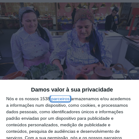
Damos valor à sua privacidade
Nós e os nossos 1538
parceiros
armazenamos e/ou acedemos
a informações num dispositivo, como cookies, e processamos
dados pessoais, como identificadores únicos e informações
padrão enviadas por um dispositivo para publicidade e
Este fim-de-semana em Coruche promete
conteúdos personalizados, medição de publicidade e
conteúdos, pesquisa de audiências e desenvolvimento de
ser recheado de sabor e saberes de tradição
serviços.
Com a sua permissão, nós e os nossos parceiros