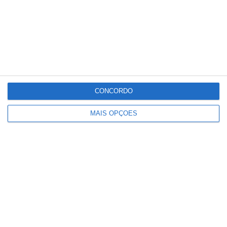
CONCORDO
MAIS OPÇÕES
Paulo Dionísio deixa comando dos
Bombeiros de Salvaterra de Magos