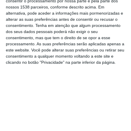
consentir o processamento por nossa parte e pela parte dos
Fazemos +. Enfermeiro de profissão, nasceu
nossos 1538 parceiros, conforme descrito acima. Em
alternativa, pode aceder a informações mais pormenorizadas e
e sempre viveu na Glória do Ribatejo,
alterar as suas preferências antes de consentir ou recusar o
mantendo uma forte ligação às tradições
consentimento.
Tenha em atenção que algum processamento
dos seus dados pessoais poderá não exigir o seu
locais, ao movimento associativo e ao
consentimento, mas que tem o direito de se opor a esse
serviço à comunidade.
processamento. As suas preferências serão aplicadas apenas a
este website. Você pode alterar suas preferências ou retirar seu
consentimento a qualquer momento voltando a este site e
Com um percurso marcado pela
clicando no botão "Privacidade" na parte inferior da página.
participação em coletividades da freguesia,
Rui Monteiro apresenta-se como alguém que
conhece bem o território, as suas
dificuldades e o seu potencial. Defende que
o futuro da freguesia deve assentar na
criação de mais espaços verdes, na melhoria
dos acessos e na promoção da qualidade de
vida das famílias, dos jovens e dos idosos.