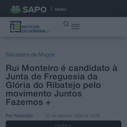
MENU
Salvaterra de Magos
Rui Monteiro é candidato à
Junta de Freguesia da
Glória do Ribatejo pelo
movimento Juntos
Fazemos +
Por
Redacção
27 de Agosto, 2025
às
16:38
Partilhar