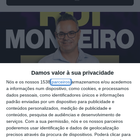
Damos valor à sua privacidade
Nós e os nossos 1538
parceiros
armazenamos e/ou acedemos
a informações num dispositivo, como cookies, e processamos
dados pessoais, como identificadores únicos e informações
padrão enviadas por um dispositivo para publicidade e
conteúdos personalizados, medição de publicidade e
conteúdos, pesquisa de audiências e desenvolvimento de
Rui Monteiro, de 46 anos, é o candidato à
serviços.
Com a sua permissão, nós e os nossos parceiros
poderemos usar identificação e dados de geolocalização
Junta de Freguesia da Glória do Ribatejo
precisos através da procura de dispositivos. Poderá clicar para
pelo Movimento Independente Juntos