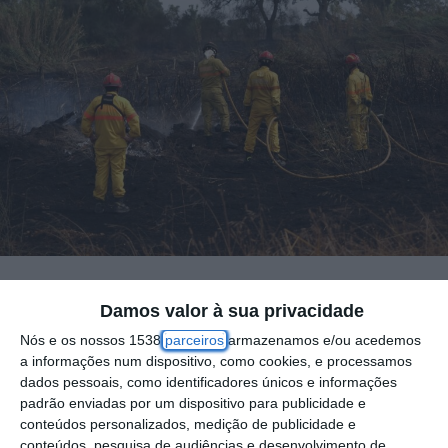
Damos valor à sua privacidade
Cerca de 40 concelhos dos distritos de Faro,
Portalegre, Castelo Branco, Viseu, Santarém,
Nós e os nossos 1538
parceiros
armazenamos e/ou acedemos
a informações num dispositivo, como cookies, e processamos
Bragança e Guarda estão hoje em perigo
dados pessoais, como identificadores únicos e informações
máximo de incêndio rural devido ao tempo
padrão enviadas por um dispositivo para publicidade e
conteúdos personalizados, medição de publicidade e
quente, segundo o Instituto Português do
conteúdos, pesquisa de audiências e desenvolvimento de