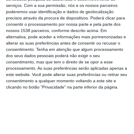
Mar e da Atmosfera (IPMA).
serviços.
Com a sua permissão, nós e os nossos parceiros
poderemos usar identificação e dados de geolocalização
precisos através da procura de dispositivos. Poderá clicar para
A temperatura máxima mais elevada prevista
consentir o processamento por nossa parte e pela parte dos
para hoje será alcançada em Évora e Beja,
nossos 1538 parceiros, conforme descrito acima. Em
com 40 graus Celsius.
alternativa, pode aceder a informações mais pormenorizadas e
alterar as suas preferências antes de consentir ou recusar o
consentimento.
Tenha em atenção que algum processamento
O distrito de Castelo Branco terá uma
dos seus dados pessoais poderá não exigir o seu
temperatura máxima de 38 graus, Portalegre
consentimento, mas que tem o direito de se opor a esse
processamento. As suas preferências serão aplicadas apenas a
37, Faro e Santarém 35, Bragança 34 e
este website. Você pode alterar suas preferências ou retirar seu
Guarda e Viseu 32.
consentimento a qualquer momento voltando a este site e
clicando no botão "Privacidade" na parte inferior da página.
O IPMA colocou ainda cerca de 50
concelhos dos distritos de Bragança, Vila
Real, Viseu, Guarda, Castelo Branco,
Coimbra, Santarém, Portalegre, Beja e Faro
em perigo muito elevado de incêndio.