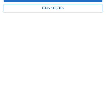
relacionado
MAIS OPÇÕES
Detenções registadas pela PSP em
eventos desportivos aumentam 136%
e infrações descem