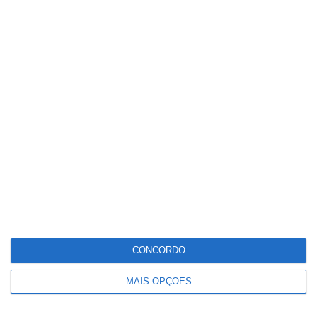
Parque Municipal da Chamusca
recebe tarde de música e eclipse
CONCORDO
MAIS OPÇÕES