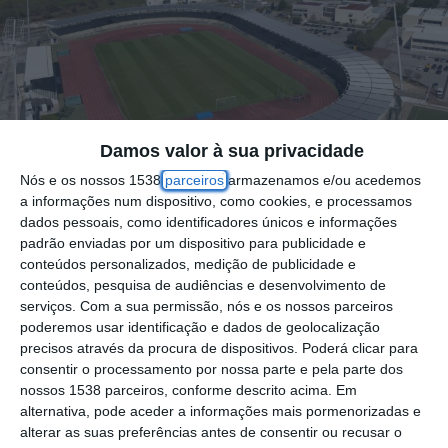
Damos valor à sua privacidade
Nós e os nossos 1538
parceiros
armazenamos e/ou acedemos
a informações num dispositivo, como cookies, e processamos
dados pessoais, como identificadores únicos e informações
padrão enviadas por um dispositivo para publicidade e
A Liga Portuguesa de Futebol Profissional
conteúdos personalizados, medição de publicidade e
oficializou na última sexta-feira os clubes e
conteúdos, pesquisa de audiências e desenvolvimento de
serviços.
Com a sua permissão, nós e os nossos parceiros
estádios para as competições nacionais de
poderemos usar identificação e dados de geolocalização
futebol, confirmando que o Casa Pia AC
precisos através da procura de dispositivos. Poderá clicar para
consentir o processamento por nossa parte e pela parte dos
continuará a ter como “casa” o Estádio
nossos 1538 parceiros, conforme descrito acima. Em
Municipal de Rio Maior, na próxima
alternativa, pode aceder a informações mais pormenorizadas e
alterar as suas preferências antes de consentir ou recusar o
temporada futebolística.