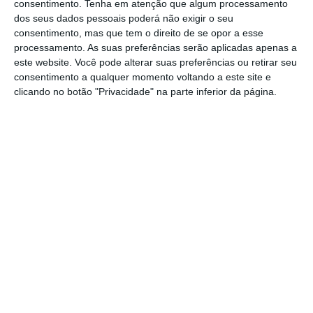
consentimento.
Tenha em atenção que algum processamento
dos seus dados pessoais poderá não exigir o seu
O estádio de Rio Maior foi classificado pela
consentimento, mas que tem o direito de se opor a esse
Liga de Clubes com nível três, o último que
processamento. As suas preferências serão aplicadas apenas a
este website. Você pode alterar suas preferências ou retirar seu
permite a disputa de jogos do principal
consentimento a qualquer momento voltando a este site e
escalão de futebol em Portugal.
clicando no botão "Privacidade" na parte inferior da página.
Além de Rio Maior, o Casa Pia poderá
também jogar no Estádio Dr. Magalhães
Pessoa, em Leiria, este de nível um.
Na segunda liga profissional, o Alverca, que
este ano garantiu o regresso ao futebol
profissional licenciou também dois recintos, o
Estado do Futebol Clube de Alverca, em
Alverca e o Estádio Manuel Marques, em
Torres Vedras.