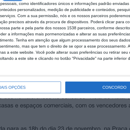
local. A tradicional Casa do Pai Natal estará ta
essoais, como identificadores únicos e informações padrão enviadas 
conteúdos personalizados, medição de publicidade e conteúdos, pesqui
 e na aldeia de Marinhas do Sal.
serviços.
Com a sua permissão, nós e os nossos parceiros poderemos 
ção precisos através da procura de dispositivos. Poderá clicar para co
a mobilidade, facilitando o acesso às várias atr
ossa parte e pela parte dos nossos 1538 parceiros, conforme descrit
paragens incluem-se o Parque Rio, que acolhe a m
eder a informações mais pormenorizadas e alterar as suas preferência
timento.
Tenha em atenção que algum processamento dos seus dados
 da República, onde estará instalado o Túnel de N
nsentimento, mas que tem o direito de se opor a esse processamento. A
as a este website. Você pode alterar suas preferências ou retirar seu
 Encantado, uma experiência interativa inspirada
tando a este site e clicando no botão "Privacidade" na parte inferior 
odas as idades. Para os mais pequenos, a peça “
oncelho, como parte da iniciativa “Circulando o 
AIS OPÇÕES
CONCORDO
ão dos riomaiorenses no concurso “Rota de Natal”
 casas e espaços comerciais, com os vencedores
da para as 18h do dia 23 de novembro, na Praça