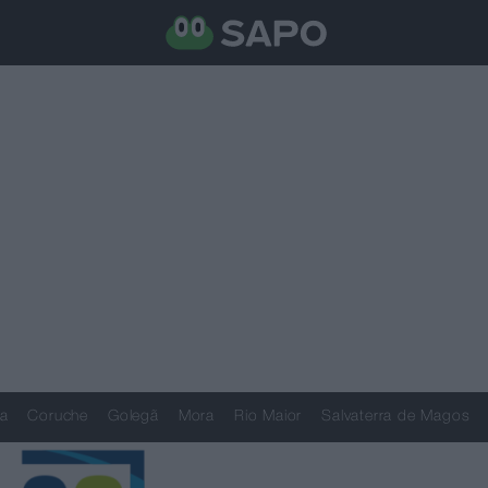
a
Coruche
Golegã
Mora
Rio Maior
Salvaterra de Magos