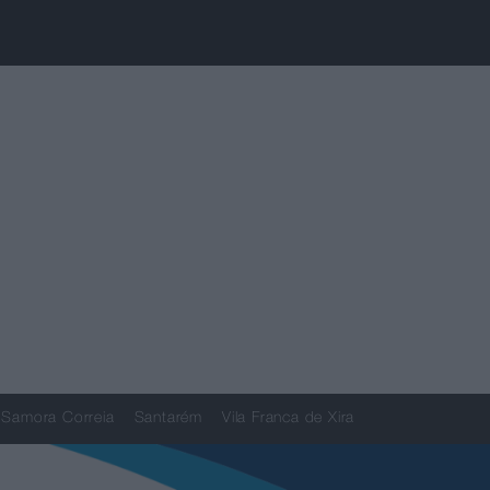
Samora Correia
Santarém
Vila Franca de Xira