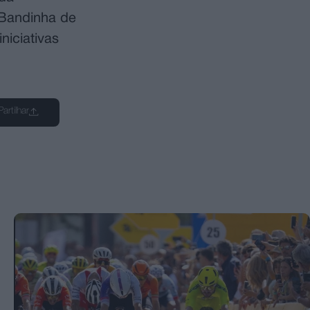
 Bandinha de
niciativas
Partilhar