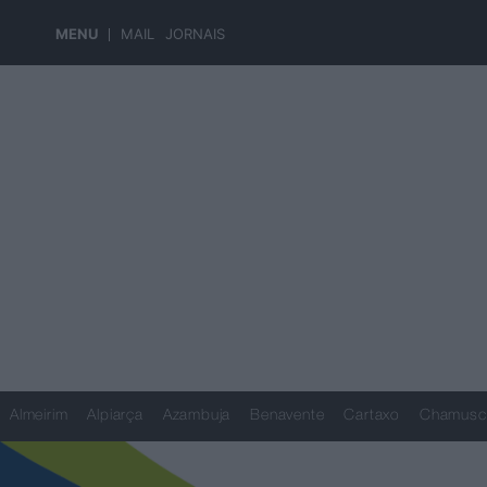
MENU
MAIL
JORNAIS
Almeirim
Alpiarça
Azambuja
Benavente
Cartaxo
Chamusc