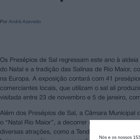
Por
André Azevedo
Os Presépios de Sal regressam este ano à aldeia
do Natal e a tradição das Salinas de Rio Maior, 
na Europa. A exposição contará com 41 presépios
comerciantes locais, que utilizam o sal ali produzi
visitada entre 23 de novembro e 5 de janeiro, com
Além dos Presépios de Sal, a Câmara Municipal de
o “Natal Rio Maior”, a decorrer no centro da cida
diversas atrações, como a Tenda de Natal, onde 
Nós e os nossos 15