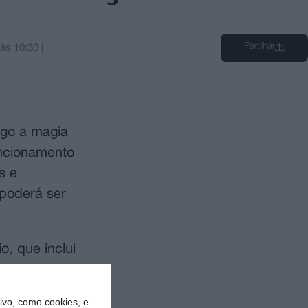
Partilhar
às
10:30
|
igo a magia
uncionamento
s e
 poderá ser
, que inclui
centro de
 rampa de
vo, como cookies, e