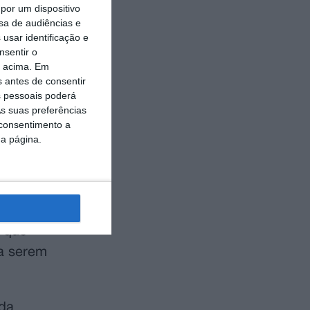
mbém presente
por um dispositivo
sa de audiências e
usar identificação e
nsentir o
ações entre a
o acima. Em
aior Árvore
s antes de consentir
 pessoais poderá
atal.
s suas preferências
 consentimento a
 numa aldeia
da página.
Natal às
Natal”, que
, que
 a serem
 da