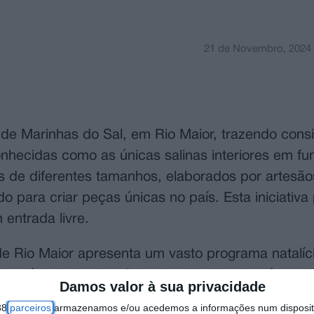
21 de Novembro, 2024
 de Marinhas do Sal, em Rio Maior, trazendo cons
conhecidas como as únicas salinas interiores em f
 de diferentes tamanhos, elaborados por artesão
do para criar peças únicas no país. Esta iniciativa
 entrada livre.
 Rio Maior apresenta um vasto programa natalício
de até 6 de janeiro. O Jardim Municipal será o epi
Damos valor à sua privacidade
se destacam uma pista de gelo, insufláveis, uma
38
parceiros
armazenamos e/ou acedemos a informações num dispositi