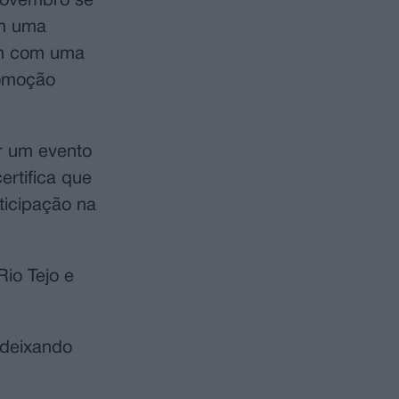
 novembro se
om uma
ém com uma
romoção
ar um evento
ertifica que
ticipação na
Rio Tejo e
 deixando