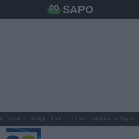
a
Coruche
Golegã
Mora
Rio Maior
Salvaterra de Magos