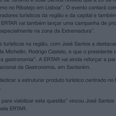
ade de Turismo e José Santos revelou que a 20 de
smo no Ribatejo em Lisboa”. O evento contará c
adores turísticos da região e da capital e tamb
 A ERTAR vai também lançar uma campanha de p
especialmente na zona da Extremadura”.
s turísticos na região, com José Santos a destac
 Michellin, Rodrigo Castelo, e que o presidente c
a gastronomia”. A ERTAR vai ainda reforçar a par
 Nacional da Gastronomia, em Santarém.
dicar a estruturar produto turístico centrado no 
.
para viabilizar esta questão” vincou José Santos
 pela ERTAR.