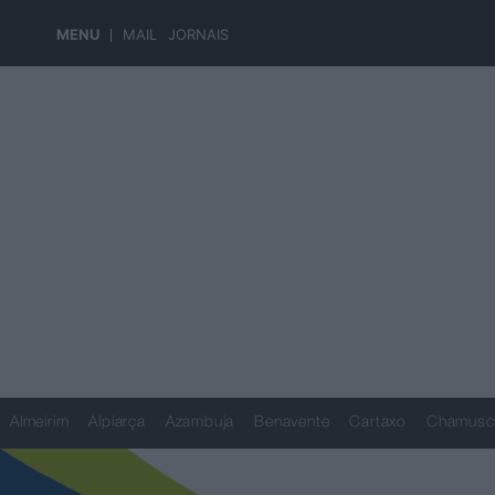
MENU
MAIL
JORNAIS
Almeirim
Alpiarça
Azambuja
Benavente
Cartaxo
Chamusc