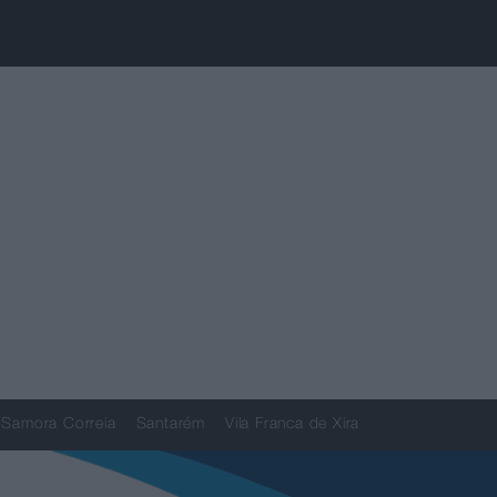
Samora Correia
Santarém
Vila Franca de Xira