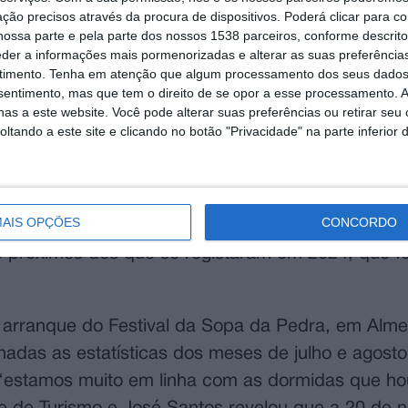
ção precisos através da procura de dispositivos. Poderá clicar para co
ossa parte e pela parte dos nossos 1538 parceiros, conforme descrit
eder a informações mais pormenorizadas e alterar as suas preferência
timento.
Tenha em atenção que algum processamento dos seus dados
nsentimento, mas que tem o direito de se opor a esse processamento. A
as a este website. Você pode alterar suas preferências ou retirar seu
tando a este site e clicando no botão "Privacidade" na parte inferior 
AIS OPÇÕES
CONCORDO
 Alentejo e Ribatejo, José Santos, aponta para q
o próximos dos que se registaram em 2024, que fo
rranque do Festival da Sopa da Pedra, em Almei
adas as estatísticas dos meses de julho e agosto
 “estamos muito em linha com as dormidas que h