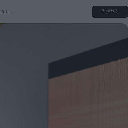
Partilhar
19:11
|