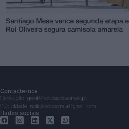
Santiago Mesa vence segunda etapa e
Rui Oliveira segura camisola amarela
Contacte-nos
Redacção:
geral@noticiasdosorraia.pt
Publicidade:
noticiasdosorraia@gmail.com
Redes sociais