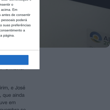
nsentir o
o acima. Em
s antes de consentir
 pessoais poderá
s suas preferências
 consentimento a
da página.
ue os números
i “o melhor
rim, e José
, que ainda
ouve em