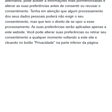
alternativa, pode aceder a informações mais pormenorizadas e
integrar participantes federados e hobbies. A
alterar as suas preferências antes de consentir ou recusar o
competição realiza-se em pista de terra e é
consentimento.
Tenha em atenção que algum processamento
dos seus dados pessoais poderá não exigir o seu
válida para todos os tipos de motos com
consentimento, mas que tem o direito de se opor a esse
motor de 50cc, estejam matriculadas ou não.
processamento. As suas preferências serão aplicadas apenas a
este website. Você pode alterar suas preferências ou retirar seu
No entanto, não é permitido o uso de
consentimento a qualquer momento voltando a este site e
equipamentos de estrada, como faróis e
clicando no botão "Privacidade" na parte inferior da página.
farolins.
O troféu divide-se em três classes: Ar,
Radiador, com quadros 50cc originais, e
Proto, destinada a motos com motor de base
50cc e quadros livres. A Federação de
Motociclismo de Portugal garante a
componente técnica da prova.
A entrada do público é gratuita, o que