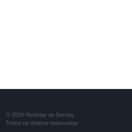
Santiago Mesa vence segunda etapa
e Rui Oliveira segura camisola
amarela
© 2026 Notícias do Sorraia.
Todos os direitos reservados