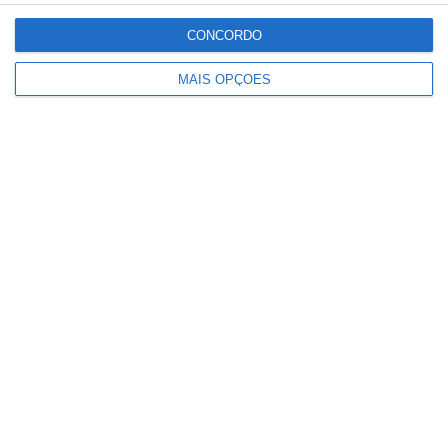
CONCORDO
MAIS OPÇÕES
Detenções registadas pela PSP em
eventos desportivos aumentam 136%
e infrações descem