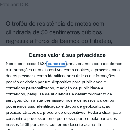
Foto por: D.R.
O troféu de resistência de motos com
cilindrada de 50 centímetros cúbicos
regressa a Foros de Benfica do Ribatejo,
concelho de Almeirim, no próximo dia 16 de
Damos valor à sua privacidade
novembro. A prova estará aberta a pilotos
Nós e os nossos 1538
parceiros
armazenamos e/ou acedemos
federados e não federados, oferecendo
a informações num dispositivo, como cookies, e processamos
dados pessoais, como identificadores únicos e informações
assim uma competição inclusiva para todos
padrão enviadas por um dispositivo para publicidade e
os amantes das duas rodas.
conteúdos personalizados, medição de publicidade e
conteúdos, pesquisa de audiências e desenvolvimento de
A corrida terá a duração de duas horas e
serviços.
Com a sua permissão, nós e os nossos parceiros
poderemos usar identificação e dados de geolocalização
será antecedida por treinos livres e treinos
precisos através da procura de dispositivos. Poderá clicar para
cronometrados. As equipas serão
consentir o processamento por nossa parte e pela parte dos
nossos 1538 parceiros, conforme descrito acima. Em
compostas por dois a três pilotos, podendo