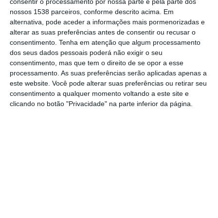
consentir o processamento por nossa parte e pela parte dos
nossos 1538 parceiros, conforme descrito acima. Em
alternativa, pode aceder a informações mais pormenorizadas e
alterar as suas preferências antes de consentir ou recusar o
A requalificação do Largo Eng. Zeferino
consentimento.
Tenha em atenção que algum processamento
dos seus dados pessoais poderá não exigir o seu
Sarmento vai obrigar à implementação de
consentimento, mas que tem o direito de se opor a esse
condicionalismos no trânsito, de 19 a 21 de
processamento. As suas preferências serão aplicadas apenas a
este website. Você pode alterar suas preferências ou retirar seu
agosto, na Rua de S. Martinho, de forma a
consentimento a qualquer momento voltando a este site e
permitir o normal avanço dos trabalhos. A
clicando no botão "Privacidade" na parte inferior da página.
intervenção terá a duração de três dias e o
plano de sinalização temporário vai ser
instalado, entre as 08h00 e as 18h00.
O Município de Santarém alerta para os
condicionalismos ao trânsito que estão
inerentes a esta intervenção,
nomeadamente: a interferência com o