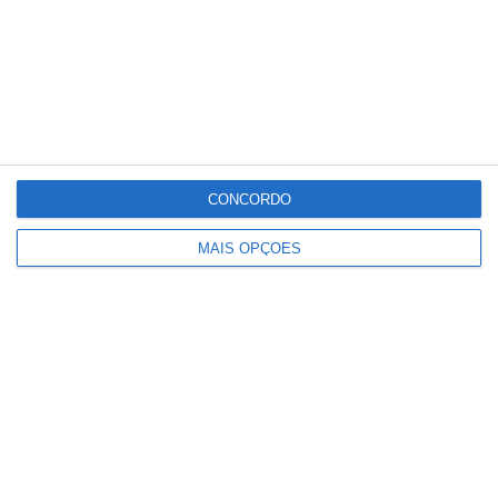
CONCORDO
MAIS OPÇÕES
Municípios da Lezíria do Tejo com
Perigo de Incêndio Rural Elevado e
Muito Elevado