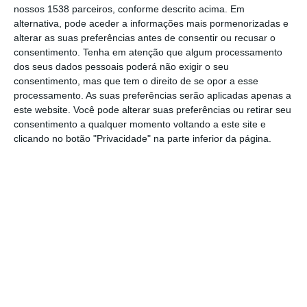
nossos 1538 parceiros, conforme descrito acima. Em
alternativa, pode aceder a informações mais pormenorizadas e
Segundo o Instituto Nacional de Estatística
alterar as suas preferências antes de consentir ou recusar o
consentimento.
Tenha em atenção que algum processamento
(INE), “a variação homóloga das rendas de
dos seus dados pessoais poderá não exigir o seu
habitação por metro quadrado foi 4,9% em
consentimento, mas que tem o direito de se opor a esse
dezembro de 2025 (5,0% no mês anterior)”,
processamento. As suas preferências serão aplicadas apenas a
este website. Você pode alterar suas preferências ou retirar seu
sendo que “todas as regiões apresentaram
consentimento a qualquer momento voltando a este site e
variações homólogas positivas das rendas
clicando no botão "Privacidade" na parte inferior da página.
de habitação”, com a Madeira a registar o
maior aumento, de 6,9%.
Em termos mensais, o valor médio das
rendas de habitação por metro quadrado
registou uma variação de 0,2%, taxa inferior
em 0,1 pontos percentuais à do mês anterior.