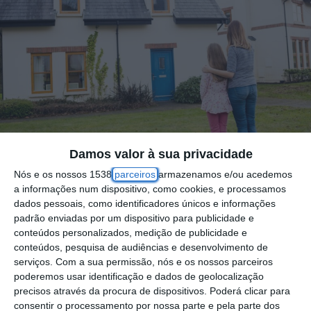
Damos valor à sua privacidade
Foto por: Mother and daughter standing in lawn
Nós e os nossos 1538
parceiros
armazenamos e/ou acedemos
a informações num dispositivo, como cookies, e processamos
dados pessoais, como identificadores únicos e informações
As rendas das casas por metro quadrado
padrão enviadas por um dispositivo para publicidade e
aumentaram 4,9% em dezembro de 2025
conteúdos personalizados, medição de publicidade e
conteúdos, pesquisa de audiências e desenvolvimento de
face ao mesmo mês de 2024 e registaram
serviços.
Com a sua permissão, nós e os nossos parceiros
uma variação média anual de 5,3% no
poderemos usar identificação e dados de geolocalização
conjunto do ano passado, divulgou hoje o
precisos através da procura de dispositivos. Poderá clicar para
consentir o processamento por nossa parte e pela parte dos
INE.