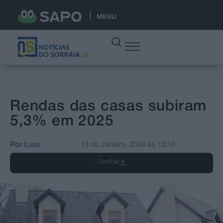
MENU
Rendas das casas subiram
5,3% em 2025
Por
Lusa
13 de Janeiro, 2026
às
12:16
Partilhar