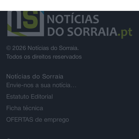
© 2026 Notícias do Sorraia.
Todos os direitos reservados
Notícias do Sorraia
Envie-nos a sua notícia…
Estatuto Editorial
Ficha técnica
OFERTAS de emprego