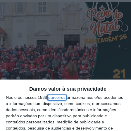
Damos valor à sua privacidade
Nós e os nossos 1538
parceiros
armazenamos e/ou acedemos
a informações num dispositivo, como cookies, e processamos
dados pessoais, como identificadores únicos e informações
O Reino de Natal de Santarém prepara-se
padrão enviadas por um dispositivo para publicidade e
conteúdos personalizados, medição de publicidade e
para viver dois momentos de grande
conteúdos, pesquisa de audiências e desenvolvimento de