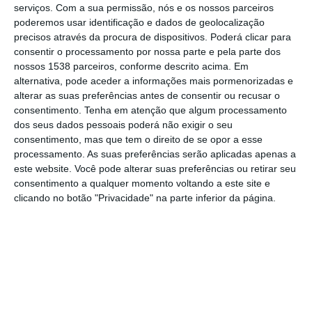
animação e simbolismo nos dias 20 e 21 de
serviços.
Com a sua permissão, nós e os nossos parceiros
dezembro, com iniciativas que prometem
poderemos usar identificação e dados de geolocalização
precisos através da procura de dispositivos. Poderá clicar para
envolver residentes e visitantes no espírito
consentir o processamento por nossa parte e pela parte dos
natalício, juntando arte, tradição e emoção
nossos 1538 parceiros, conforme descrito acima. Em
alternativa, pode aceder a informações mais pormenorizadas e
no coração da cidade.
alterar as suas preferências antes de consentir ou recusar o
consentimento.
Tenha em atenção que algum processamento
No dia 20 de dezembro, o Festival de
dos seus dados pessoais poderá não exigir o seu
consentimento, mas que tem o direito de se opor a esse
Estátuas Vivas do Reino de Natal realiza-se
processamento. As suas preferências serão aplicadas apenas a
no Convento de São Francisco, uma
este website. Você pode alterar suas preferências ou retirar seu
alteração motivada pelas condições
consentimento a qualquer momento voltando a este site e
clicando no botão "Privacidade" na parte inferior da página.
meteorológicas previstas, garantindo assim
maior conforto e segurança para artistas e
público. Ao longo do dia, entre as 11h00 e as
12h30 e das 15h30 às 17h00, 20 artistas da
arte da imobilidade darão vida a diversas
personagens natalícias, proporcionando