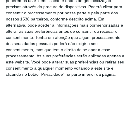
poderemos usar identificação e dados de geolocalização
precisos através da procura de dispositivos. Poderá clicar para
Indignação e Protesto em vários pontos do
consentir o processamento por nossa parte e pela parte dos
país, com iniciativas públicas destinadas a
nossos 1538 parceiros, conforme descrito acima. Em
alertar para as dificuldades enfrentadas pela
alternativa, pode aceder a informações mais pormenorizadas e
alterar as suas preferências antes de consentir ou recusar o
população reformada.
consentimento.
Tenha em atenção que algum processamento
dos seus dados pessoais poderá não exigir o seu
No distrito de Santarém estão previstas duas
consentimento, mas que tem o direito de se opor a esse
processamento. As suas preferências serão aplicadas apenas a
tribunas públicas. A primeira terá lugar em
este website. Você pode alterar suas preferências ou retirar seu
Santarém, às 11h00, no Largo Cândido dos
consentimento a qualquer momento voltando a este site e
clicando no botão "Privacidade" na parte inferior da página.
Reis, junto aos antigos CTT. Já durante a
tarde, pelas 15h00, a iniciativa realiza-se em
Benavente, no Parque 25 de Abril.
As ações contarão com intervenções de
dirigentes de associações de reformados,
pensionistas e idosos do distrito, bem como