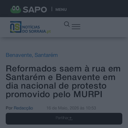
MENU
Benavente
,
Santarém
Reformados saem à rua em
Santarém e Benavente em
dia nacional de protesto
promovido pelo MURPI
Por
Redacção
16 de Maio, 2026
às
10:53
Partilhar