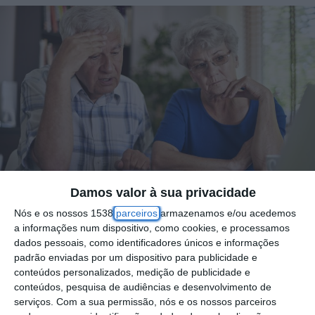
Damos valor à sua privacidade
Nós e os nossos 1538
parceiros
armazenamos e/ou acedemos
Foto por: Freepik
a informações num dispositivo, como cookies, e processamos
dados pessoais, como identificadores únicos e informações
padrão enviadas por um dispositivo para publicidade e
O Movimento Unitário de Reformados,
conteúdos personalizados, medição de publicidade e
conteúdos, pesquisa de audiências e desenvolvimento de
Pensionistas e Idosos (MURPI) promove, no
serviços.
Com a sua permissão, nós e os nossos parceiros
próximo dia 21 de maio, um Dia de